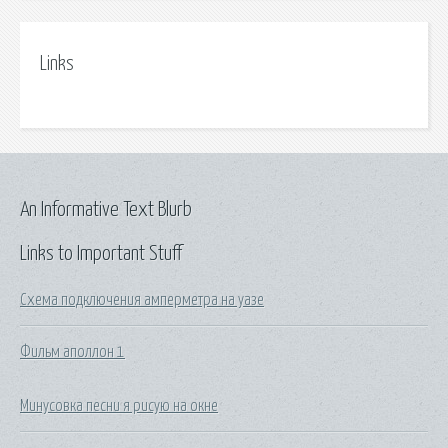
Links
An Informative Text Blurb
Links to Important Stuff
Схема подключения амперметра на уазе
Фильм аполлон 1
Минусовка песни я рисую на окне