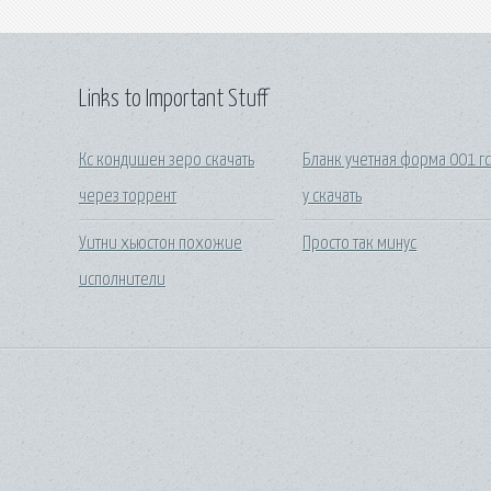
Links to Important Stuff
Кс кондишен зеро скачать
Бланк учетная форма 001 г
через торрент
у скачать
Уитни хьюстон похожие
Просто так минус
исполнители