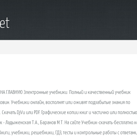
net
 НА ГЛАВНУЮ Электронные учебники. Полный и качественный учебник
Коровин. Учебники онлайн, восполнят или оживят подзабытые знания по
 Скачать DjVu или PDF. Графические копии книг и частично или полностью
ях - Ладыженская Т.А., Баранов М.Т. На сайте Учебник-скачать-бесплатно.
ниги, учебники, решебники, ГДЗ, тесты и контрольные работы с ответам