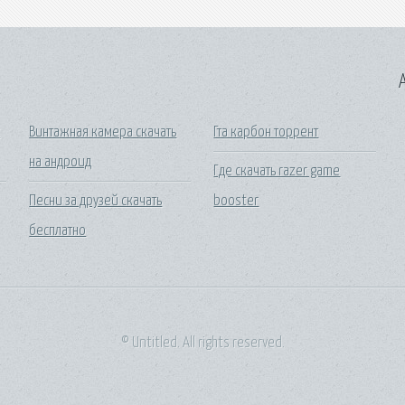
A
с
Винтажная камера скачать
Гта карбон торрент
на андроид
Где скачать razer game
Песни за друзей скачать
booster
бесплатно
© Untitled. All rights reserved.