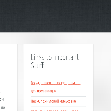
Links to Important
Stuff
Государственное регулирование
.
цен презентация
ком
Песни пахмутовой минусовка
и по