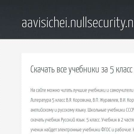
aavisichei.nullsecurity.
Скачать все учебники за 5 класс
На сайте можно читать лучшие учебники и самоучители
Литература 5 класс В.Я. Коровина, В.П. Журавлев, В.И. 
английскому и русскому языку. Школьные учебники СССР.
скачать учебник Русский язык. 5 класс. Учебник в 2 част
ученик найдет электронные учебники ФГОС и рабочие. К