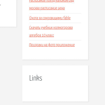
Расписание поезд калининград
ь
москва расписание цена
Охота за сокровищами fable
Скачать учебник колмогорова
алгебра 10 класс
Призраки на фото приложение
Links