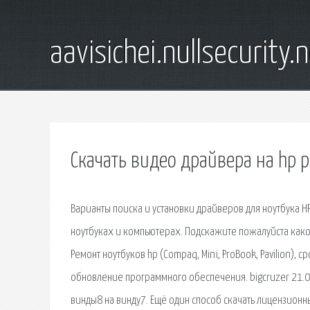
aavisichei.nullsecurity.
Скачать видео драйвера на hp pa
Варианты поиска и установки драйверов для ноутбука HP
ноутбуках и компьютерах. Подскажите пожалуйста какой 
Ремонт ноутбуков hp (Compaq, Mini, ProBook, Pavilion),
обновление программного обеспечения. bigcruzer 21.08.
винды8 на винду7. Ещё один способ скачать лицензионн