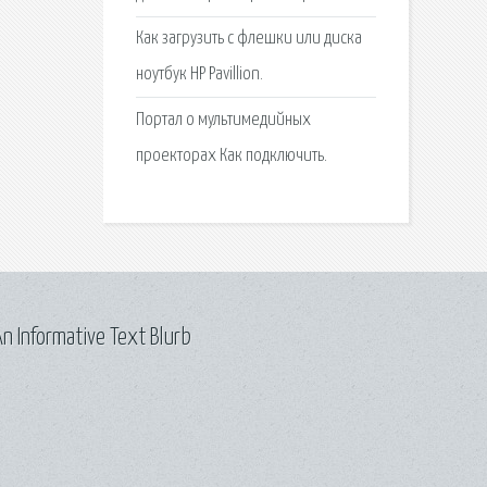
Как загрузить с флешки или диска
ноутбук HP Pavillion.
Портал о мультимедийных
проекторах Как подключить.
n Informative Text Blurb