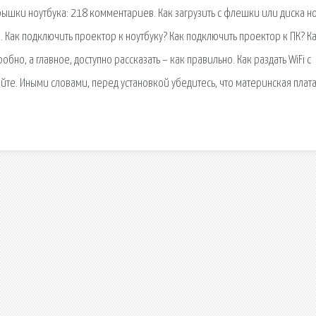
ышки ноутбука: 218 комментариев. Как загрузить с флешки или диска н
я. Как подключить проектор к ноутбуку? Как подключить проектор к ПК? К
бно, а главное, доступно рассказать – как правильно. Как раздать WiFi с
сайте. Иными словами, перед установкой убедитесь, что материнская плат