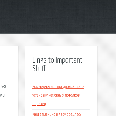
Links to Important
Stuff
68).
Коммерческое предложение на
али
установку натяжных потолков
образец
Книга пианино в лесу родилась