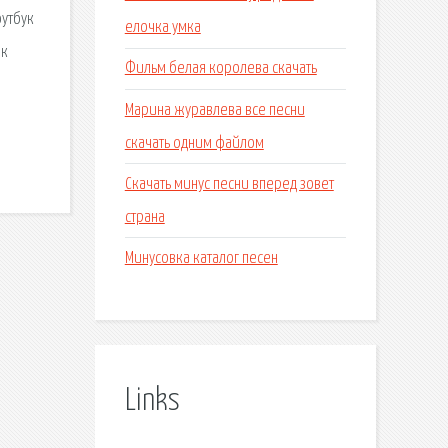
оутбук
елочка умка
ак
Фильм белая королева скачать
Марина журавлева все песни
а
скачать одним файлом
Скачать минус песни вперед зовет
страна
Минусовка каталог песен
Links