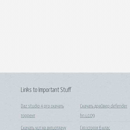
Links to Important Stuff
Daz studio 4 pro скачать
Скачать драйвер defender
торрент
hn u109
Скачать чит на антиотдачу
Гдз історія 6 клас