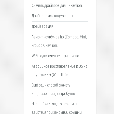
Скачать драйвера для HP Pavilion.
Драйвера для видеокарты.
Драйвера для
Ремонт ноутбуков hp (Compaq, Mini,
ProBook, Pavilion.
WiFi подключение ограничено.
Аварийное восстановление BIOS на
ноутбуке HP630 — IT-блог.
Ещё один способ скачать
лицензионный дистрибутив.
Настройка спящего режима и
действия при закрытии крышки.