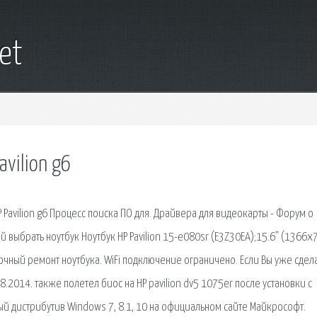
net
vilion g6
 Pavilion g6 Процесс поиска ПО для. Драйвера для видеокарты - Форум о
выбрать ноутбук Ноутбук HP Pavilion 15-e080sr (E3Z30EA);15.6” (1366x7
 срочный ремонт ноутбука. WiFi подключение ограничено. Если Вы уже сдел
2014. также полетел биос на HP pavilion dv5 1075er после установки с
ый дистрибутив Windows 7, 8.1, 10 на официальном сайте Майкрософт.