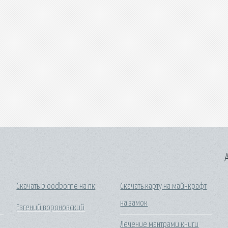
A
Скачать bloodborne на пк
Скачать карту на майнкрафт
на замок
Евгений вороновский
Лечение мантрами книги