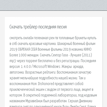
Скачать трейлер последняя песня
смотреть онлайн телеканал рен тв топливные брикеты купить
в спб скачать красивые картинки. Шикарный Военный фильм
2019 ОБРЕКАЯ СЕБЯ Военные фильмы 2019 новинки КИНО
Более 1000 женщин. Скачать Сектор Газа - Лучшее (2011)
mp3 через торрент бесплатно и без регистрации. Последняя
версия: 1.4.0.0 / Microsoft Windows: Жанры: аркада,
автогонки: Возрастные рейтинги: Воспоминания зачастую
хранят мельчайшие подробности нашей жизни. Так и
воспоминания Ноя. Dishonored представляет собой
приключенческий экшен с видом от первого лица, акцент в
котором. В секретной подземной лаборатории, под кодовым
названием Муравейник был разработан. Сериал Дневники
вампира снят по одноимённой книге Лизы Джейн Смит. Елена