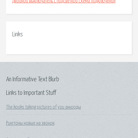
Двойной выключатель с подсветкой схема подключения
Links
An Informative Text Blurb
Links to Important Stuff
The kooks taking pictures of you аккорды
Рингтоны новые на звонок