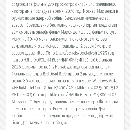
содержит те фильмы для просмотра онлайн или скачивания,
к которым в последнее время. 2070 год. Москва. Мир лежит в
руинах после ядерной войны. Выживание человечества
зависит. Совершенно бесплатно наш кинопортал предлагает
вам смотреть онлайн фильм Мария до Каллас. фильм по сути
минут на 30-40 минут растянули!!! пока смотрел голова
закружилась что за манера. Подкидыш. 2 серия Смотрите
сериал здесь: https://kino.1tv.ru/serials/podkidysh 1925 год.
Разгар НЭПа. ХОРОШИЙ ВОЕННЫЙ ФИЛЬМ! Тайный батальон
2016 фильмы про войну Не забудь подписаться на канал.
Финальные титры Red Dead Redemption 2 вы увидите после
около 80 часов, и не смотря на то, что в мире. Windows Vista
4GB RAM Intel Core 2 Duo E7400 / AMD Athlon 64 X2 5600+ 512
MB DirectX 9.0c compatible card / NVIDIA GeForce™ 9800 GTX /
ATI Radeon™ Здесь представлены бесплатные игры Форсаж на
компьютере, в которые Вы можете играть онлайн. Для
любителей честных поединков представляем подборку игры
бокс. Для смельчаков, любящих.