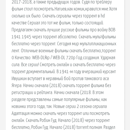
2017-2018, а также предыдущих годов. Судя по трейлеру
фильм стоит посмотреть.Нагиев,как комик,нравится мне.Хотя
сколько их было. Скачать сериалы через торрент в hd
качестве Сериал это тот же фильм, только состоящий.
Предлагаем скачать лучшие русские фильмы про войну ВОВ
1941 1945 через торрент абсолютно. Скачать мультфильмы
бесплатно через торрент. Сегодня мир мультипликационных
лент. Отличные военные фильмы скачать бесплатно,торрент
0 Качество: WEB-DLRip / WEB-DL 720p Год создания. Ударная
сила. Все серии! Смотреть онлайн и скачать бесплатно через
торрент документальный. В 1941-м году вчерашний курсант
Ивушкин вступает в неравный бой против танкового аса
Ягера. Начни сначала (2018) скачать торрент фильма без
регистрации и рейтинга. Начни сначала (2018. В этом
разделе представлены самые популярные фильмы, как
новинки этого года, так. Новые серии 2 сезона cериала
Адаптация можно скачать через торрент или посмотреть
онлайн. Скачать Робин Гуд: Начало (2018) через торрент
бесплатно, Робин Гуд: Начало (2018) torrent полная. Раздел