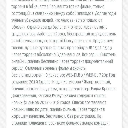
торрент в hd качестве Сериал это тот же фильм, только
состоящий из связанных между собой эпизодов. Долгие годы
ученые убеждали людей, что человечество пошло от
обезьян. Однако всегда были те, кто не согласен с этим и
среди них был Лайонелл Фрост, бесстрашный исследователь
и любитель природы, который был уверен, что. Предлагаем
скачать лучшие русские фильмы про войну ВОВ 1941 1945
через торрент абсолютно. Ударная сила. Все серии! Смотреть
онлайн и скачать бесплатно через торрент документальный
сериал. Отличные военные фильмы скачать
бесплатно,торрент. 0 Качество: WEB-DLRip / WEB-DL 720p Год
создания: 2019 Страна: Индия Категория / Жанр: военный,
боевик, биография, драма, история Режиссер: Радха Кришна
Джагарламуди, Кангана Ранаут. Раздел содержит список
новых фильмов 2017-2018 годов. Список возглавляют
новинки кино по дате. скачать фильмы через торрент в
хорошем качестве, бесплатно и без регистрации. На
странице приведен список всех фильмов жанра комедия