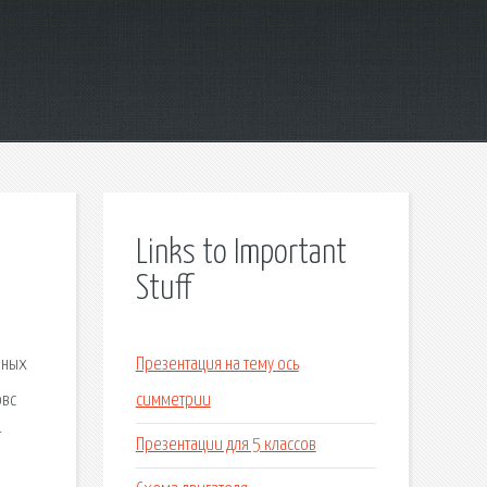
Links to Important
Stuff
нных
Презентация на тему ось
овс
симметрии
т
Презентации для 5 классов