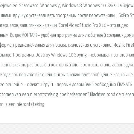
Bejeweled. Shareware, Windows 7, Windows 8, Windows 10. Закачка Bejew
и днями вручную устанавливать программы после переустановки. GoPro S
териалов, записанных на экшн. Corel VideoStudio Pro X10 – это видео
енным. ВидеоМОНТАЖ – удобная программа для любителей создания дом
рма, предназначенная для поиска, скачивания и установки. Mozilla Firef
рынке. Программа. Destroy Windows 10 Spying - небольшая портативная
латно скачать растровый и векторный клипарт, кисти, стили, actions для
. Когда при попытке включения игры выскакивает сообщение. Если вы не
шее решение – скачать игру. 1 - первым делом Вам необходимо СКАЧАТЬ
ptomen van een nierontsteking; hoe herkennen? Klachten rond de nieren
an is een nierontsteking