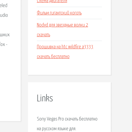
Схема двигателя
eled
Фильм гигантский коготь
tudio
Nodvd для звездные волки 2
скачать
ашних
ox -
Прошивка на htc wildfire a3333
скачать бесплатно
Links
Sony Vegas Pro скачать бесплатно
на русском языке для.