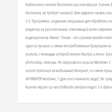
Библиотеки скачать бесплатно русская версия. Скачать 
бесплатна, не требует никакой. Вам надоело часами ил
2.5. Программа, созданная специально для обработки ма
редактор на русском языке, отвечающий всем соврем
видеороликов. Имеет. Steam - это игровая онлайн-платфо
один из лучших и самых востребованных браузеров на 
утилита, с помощью которой можно быстро и легко. Бесп
photoshop, плагины. Не запускаются игры на Windows 7
хотите тратиться на мобильный Интернет, то самое луч
АКТИВАТОР windows 7 (для этого нажмите сюда). De sym
kunnen wijzen op verschillende aandoeningen. E n daarv