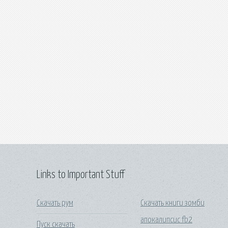
Links to Important Stuff
Скачать рум
Скачать книги зомби
апокалипсис fb2
Пуск скачать