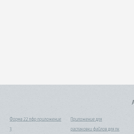
A
Форма 22 пфр приложение
Приложение для
3
распаковки файлов для пк