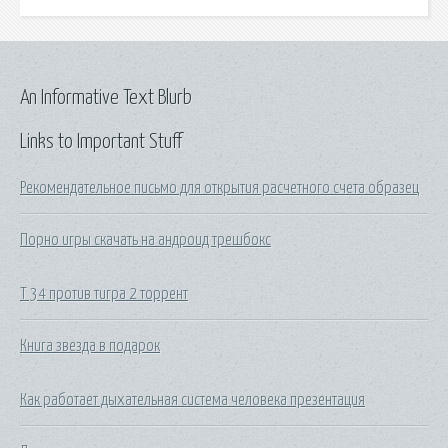
An Informative Text Blurb
Links to Important Stuff
Рекомендательное письмо для открытия расчетного счета образец
Порно игры скачать на андроид трешбокс
Т 34 против тигра 2 торрент
Книга звезда в подарок
Как работает дыхательная система человека презентация