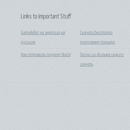
Links to Important Stuff
Gamekiller на андроид на
Скачать бесплатно
русском
программу торнадо
Как отправить торрент файл
Песни из фильма индиго
скачать