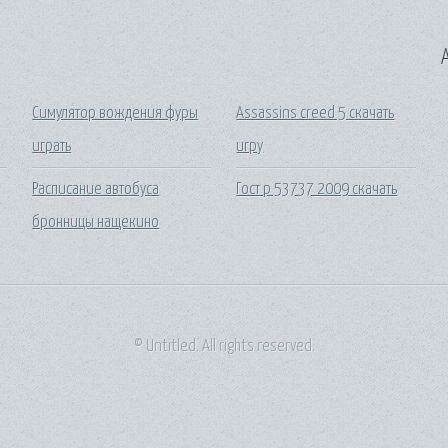
A
Симулятор вождения фуры
Assassins creed 5 скачать
играть
игру
Расписание автобуса
Гост р 53737 2009 скачать
бронницы нащекино
© Untitled. All rights reserved.