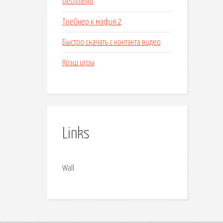
бесплатно
Трейнер к мафия 2
Быстро скачать с контакта видео
Крэш игры
Links
Wall.