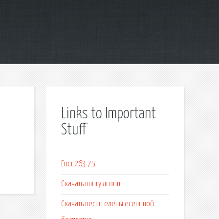
Links to Important
Stuff
я
Гост 263 75
Скачать книгу лизинг
Скачать песни елены есениной