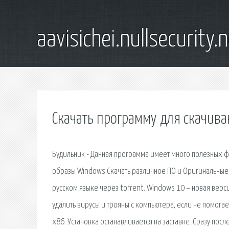
aavisichei.nullsecurity.
Скачать программу для скачива
Будильник - Данная программа имеет много полезных ф
образы Windows Скачать различное ПО и Оригинальные. 
русском языке через torrent. Windows 10 – новая верс
удалить вирусы и трояны с компьютера, если не помога
x86. Установка останавливается на заставке. Сразу пос