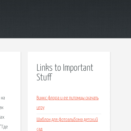
Links to Important
Stuff
 на
Винкс флора и ее питомцы скачать
ак
игру
max
Шаблон для фотоальбома детский
 “Где
сад