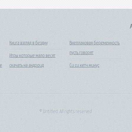
A
Книга взгляд в бездну
Внеплановая беременность
пусть говорят
Игры которые мало весят
се
скачать на андроид
Си си кетч минус
© Untitled. All rights reserved.