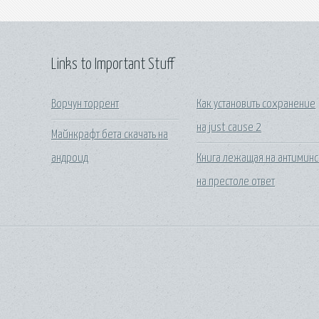
Links to Important Stuff
Ворчун торрент
Как установить сохранение
на just cause 2
Майнкрафт бета скачать на
андроид
Книга лежащая на антимин
на престоле ответ