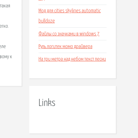
 такая
Мод для cities skylines automatic
bulldoze
егко.
Файлы со значками в windows 7
Руль логитек момо драйвера
еле
вому к
На три метра над небом текст песни
Links