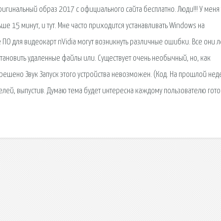
оригинальный образ 2017 с официального сайта бесплатно. Люди!!! У меня
е 15 минут, и тут. Мне часто приходится устанавливать Windows на
ПО для видеокарт nVidia могут возникнуть различные ошибки. Все они л
сстановить удаленные файлы или. Существует очень необычный, но, как
решено Звук Запуск этого устройства невозможен. (Код. На прошлой нед
телей, выпустив. Думаю тема будет интересна каждому пользователю гото