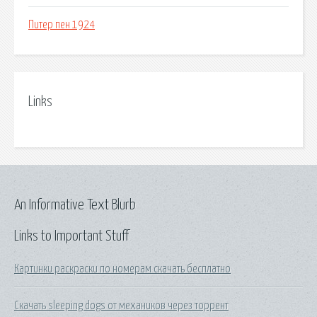
Питер пен 1924
Links
An Informative Text Blurb
Links to Important Stuff
Картинки раскраски по номерам скачать бесплатно
Скачать sleeping dogs от механиков через торрент