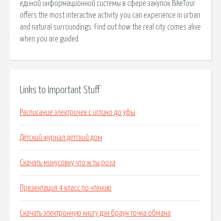
единой информационной системы в сфере закупок BikeTour
offers the most interactive activity you can experience in urban
and natural surroundings. Find out how the real city comes alive
when you are guided
Links to Important Stuff
Расписание электричек с иглино до уфы
Детский журнал детский дом
Скачать минусовку что ж ты роза
Презентация 4 класс по чтению
Скачать электронную книгу дэн браун точка обмана