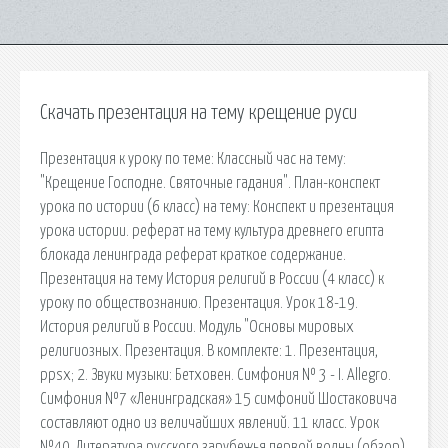
Скачать презентация на тему крещение руси
Презентация к уроку по теме: Классный час на тему:
"Крещение Господне. Святочные гадания". План-конспект
урока по истории (6 класс) на тему: Конспект и презентация
урока истории. реферат на тему культура древнего египта
блокада ленинграда реферат краткое содержание.
Презентация на тему История религий в России (4 класс) к
уроку по обществознанию. Презентация. Урок 18-19.
История религий в России. Модуль "Основы мировых
религиозных. Презентация. В комплекте: 1. Презентация,
ppsx; 2. Звуки музыки: Бетховен. Симфония № 3 - I. Allegro.
Симфония №7 «Ленинградская» 15 симфоний Шостаковича
составляют одно из величайших явлений. 11 класс. Урок
№40. Литература русского зарубежья первой волны (обзор).