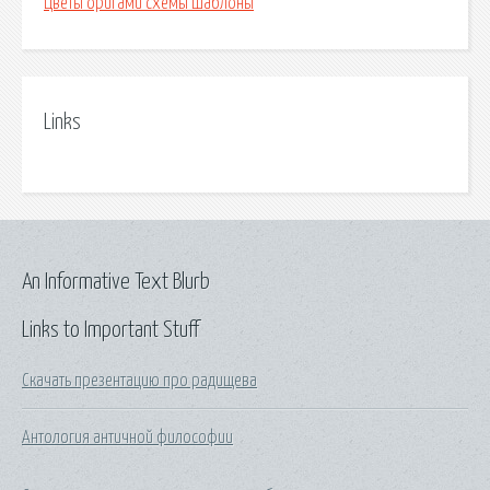
Цветы оригами схемы шаблоны
Links
An Informative Text Blurb
Links to Important Stuff
Скачать презентацию про радищева
Антология античной философии