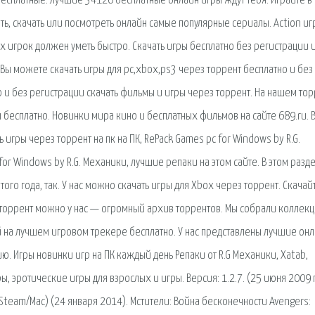
бесплатные. Лучшие 34126 бесплатные онлайн игры ждут тебя. Играйте в
ь, скачать или посмотреть онлайн самые популярные сериалы. Action иг
 игрок должен уметь быстро. Скачать игры бесплатно без регистрации и
 Вы можете скачать игры для pc,xbox,ps3 через торрент бесплатно и без
 и без регистрации скачать фильмы и игры через торрент. На нашем то
 бесплатно. Новинки мира кино и бесплатных фильмов на сайте 689.ru. 
игры через торрент на пк на ПК, RePack Games pc for Windows by R.G.
for Windows by R.G. Механики, лучшие репаки на этом сайте. В этом разд
го года, так. У нас можно скачать игры для Xbox через торрент. Скачай
з торрент можно у нас — огромный архив торрентов. Мы собрали коллек
й на лучшем игровом трекере бесплатно. У нас представлены лучшие он
. Игры новинки игр на ПК каждый день Репаки от R.G Механики, Xatab,
, эротические игры для взрослых и игры. Версия: 1.2.7. (25 июня 2009 
(Steam/Mac) (24 января 2014). Мстители: Война бесконечности Avengers: