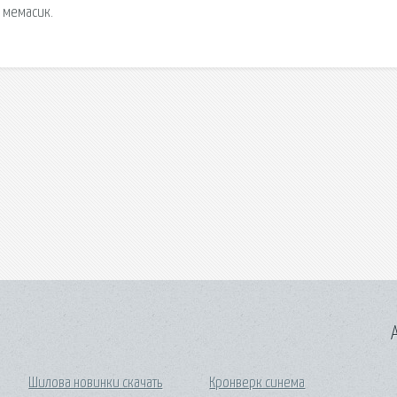
й мемасик.
A
Шилова новинки скачать
Кронверк синема