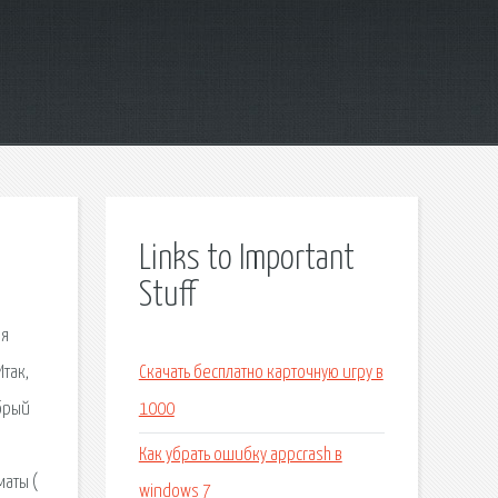
Links to Important
Stuff
ля
так,
Скачать бесплатно карточную игру в
брый
1000
Как убрать ошибку appcrash в
маты (
windows 7