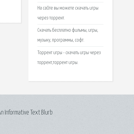
На сайте вы можете скачать игры
через торрент.
Скачать бесплатно фильмы, игры,
музыку, программы, софт.
Торрент игры - скачать игры через
торрент,торрент игры.
n Informative Text Blurb