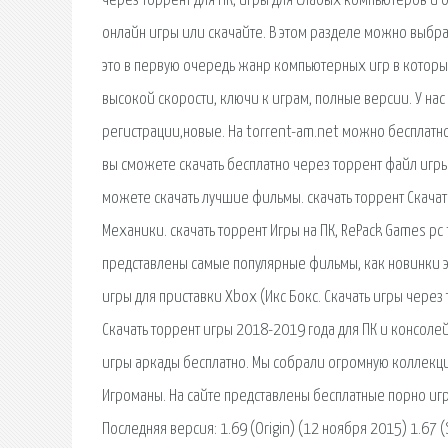
через торрент для ПК, игры для слабых компьютеров и 
онлайн игры или скачайте. В этом разделе можно выбрат
это в первую очередь жанр компьютерных игр в которых
высокой скорости, ключи к играм, полные версии. У нас
регистрации,новые. На torrent-am.net можно бесплатно
вы сможете скачать бесплатно через торрент файл игры
можете скачать лучшие фильмы. скачать торрент Скачать 
Механики. скачать торрент Игры на ПК, RePack Games pc 
представлены самые популярные фильмы, как новинки это
игры для приставки Xbox (Икс Бокс. Скачать игры чере
Скачать торрент игры 2018-2019 года для ПК и консоле
игры аркады бесплатно. Мы собрали огромную коллекцию
Игроманы. На сайте представлены бесплатные порно игры
Последняя версия: 1.69 (Origin) (12 ноября 2015) 1.67 