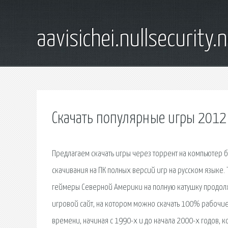
aavisichei.nullsecurity.
Скачать популярные игры 2012
Предлагаем скачать игры через торрент на компьютер бе
скачивания на ПК полных версий игр на русском языке.
геймеры Северной Америки на полную катушку продолж
игровой сайт, на котором можно скачать 100% рабочие
времени, начиная с 1990-х и до начала 2000-х годов, 