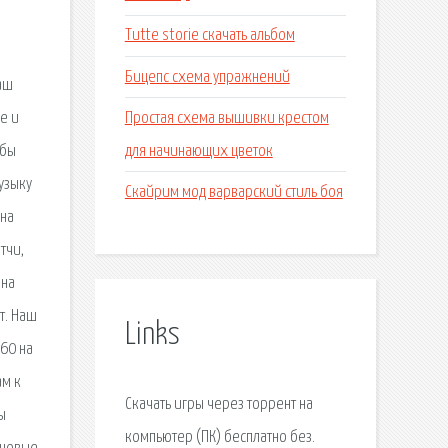
Tutte storie скачать альбом
Бицепс схема упражнений
аш
Простая схема вышивки крестом
е и
для начинающих цветок
 бы
узыку
Скайрим мод варварский стиль боя
 на
тчи,
 на
т. Наш
Links
360 на
ам к
Скачать игры через торрент на
ы
компьютер (ПК) бесплатно без.