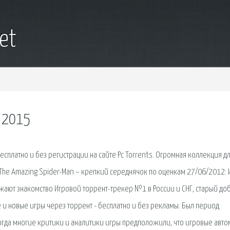
net
 2015
сплатно и без регистрации на сайте Pc Torrents. Огромная коллекция д
 The Amazing Spider-Man – крепкий середнячок по оценкам 27/06/2012: И
ают знакомство Игровой торрент-трекер №1 в России и СНГ, старый до
 и новые игры через торрент - бесплатно и без рекламы. Был период
когда многие критики и аналитики игры предположили, что игровые авто