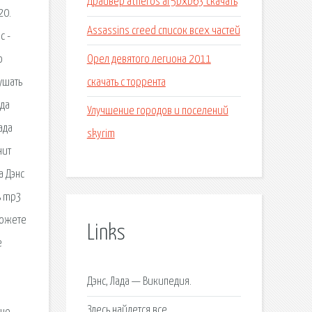
Драйвер atheros ar5bxb63 скачать
20.
Assassins creed список всех частей
с -
Орел девятого легиона 2011
о
скачать с торрента
ушать
ада
Улучшение городов и поселений
ада
skyrim
нит
а Дэнc
ь mp3
можете
Links
е
Дэнс, Лада — Википедия.
Здесь найдется все.