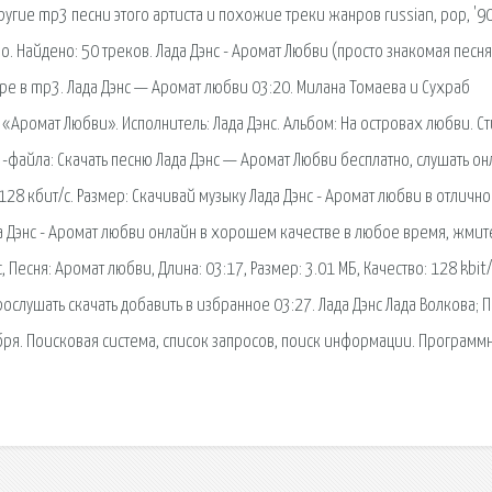
угие mp3 песни этого артиста и похожие треки жанров russian, pop, '90
. Найдено: 50 треков. Лада Дэнс - Аромат Любви (просто знакомая песня
ре в mp3. Лада Дэнс — Аромат любви 03:20. Милана Томаева и Сухраб
Аромат Любви». Исполнитель: Лада Дэнс. Альбом: На островах любви. С
p3-файла: Скачать песню Лада Дэнс — Аромат Любви бесплатно, слушать он
 128 кбит/с. Размер: Скачивай музыку Лада Дэнс - Аромат любви в отличн
да Дэнс - Аромат любви онлайн в хорошем качестве в любое время, жмит
 Песня: Аромат любви, Длина: 03:17, Размер: 3.01 МБ, Качество: 128 kbit/
ослушать скачать добавить в избранное 03:27. Лада Дэнс Лада Волкова; 
ября. Поисковая сиcтема, список запросов, поиск информации. Программ