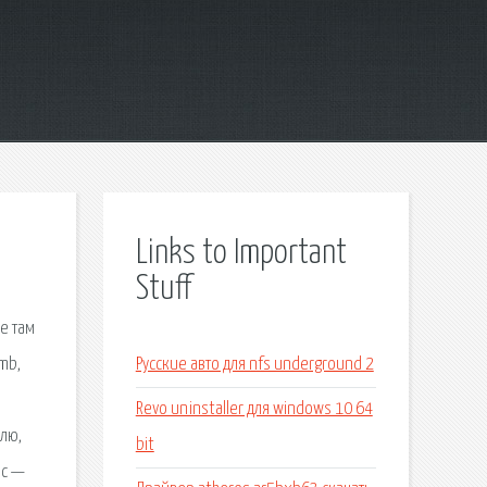
Links to Important
Stuff
ее там
mb,
Русские авто для nfs underground 2
Revo uninstaller для windows 10 64
илю,
bit
нс —