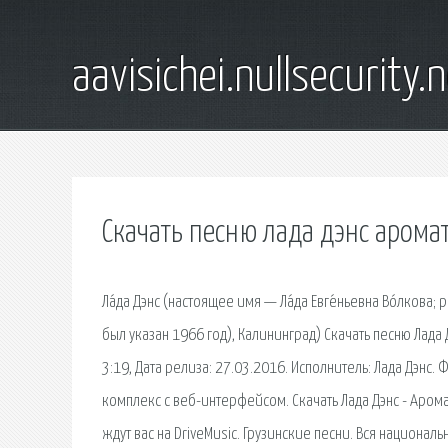
aavisichei.nullsecurity.
Скачать песню лада дэнс арома
Ла́да Дэнс (настоящее имя — Ла́да Евге́ньевна Во́лкова
был указан 1966 год), Калининград) Скачать песню Лада
3:19, Дата релиза: 27.03.2016. Исполнитель: Лада Дэнс
комплекс с веб-интерфейсом. Скачать Лада Дэнс - Арома
ждут вас на DriveMusic. Грузинские песни. Вся национа