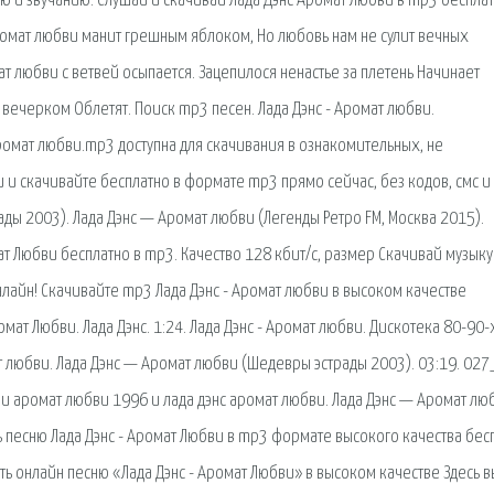
лю и звучанию. Слушай и скачивай Лада Дэнс Аромат Любви в mp3 бесплат
Аромат любви манит грешным яблоком, Но любовь нам не сулит вечных
т любви с ветвей осыпается. Зацепилося ненастье за плетень Начинает
ечерком Облетят. Поиск mp3 песен. Лада Дэнс - Аромат любви.
Аромат любви.mp3 доступна для скачивания в ознакомительных, не
и скачивайте бесплатно в формате mp3 прямо сейчас, без кодов, смс и
ды 2003). Лада Дэнс — Аромат любви (Легенды Ретро FM, Москва 2015).
т Любви бесплатно в mp3. Качество 128 кбит/с, размер Скачивай музыку
нлайн! Скачивайте mp3 Лада Дэнс - Аромат любви в высоком качестве
омат Любви. Лада Дэнс. 1:24. Лада Дэнс - Аромат любви. Дискотека 80-90-
ат любви. Лада Дэнс — Аромат любви (Шедевры эстрады 2003). 03:19. 027
ви аромат любви 1996 и лада дэнс аромат любви. Лада Дэнс — Аромат лю
ть песню Лада Дэнс - Аромат Любви в mp3 формате высокого качества бес
ть онлайн песню «Лада Дэнс - Аромат Любви» в высоком качестве Здесь в