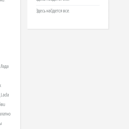
но.
Здесь найдется все.
 Лада
х
_Lada
бви
платно
ы