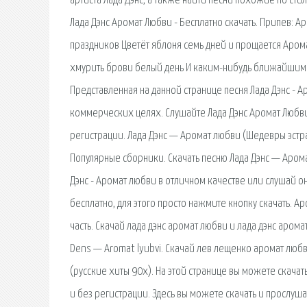
артиста Лада Дэнс, а также найти песни похожие по сти
Лада Дэнс Аромат Любви - Бесплатно скачать. Припев: 
праздников Цветёт яблоня семь дней и прощается Арома
хмурить брови белый день И каким-нибудь ближайшим в
Представленная на данной странице песня Лада Дэнс - 
коммерческих целях. Слушайте Лада Дэнс Аромат Любви 
регистрации. Лада Дэнс — Аромат любви (Шедевры эстра
Популярные сборники. Скачать песню Лада Дэнс — Арома
Дэнс - Аромат любви в отличном качестве или слушай о
бесплатно, для этого просто нажмите кнопку скачать. Ар
часть. Скачай лада дэнс аромат любви и лада дэнс аром
Dens — Aromat lyubvi. Скачай лев лещенко аромат люб
(русские хиты 90х). На этой странице вы можете скача
и без регистрации. Здесь вы можете скачать и прослуша