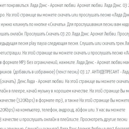
ет понравиться. Лада Дэнс - Аромат любви. Аромат любви. Лада Дэнс. 03:
тро. На этой странице вы можете скачать или прослушать песню «Лада Дэн
м нужно кликнуть по кнопке «Скачать». Для прослушивания песни вам над
ушать онлайн. Прослушать Скачать 03:20. Лада Дэнс. Аромат Любви. Просл
редыдущая песня play пауза следующая песня. Слушать или скачать трек Л
егистрации. На этой странице вы можете скачать и прослушать песню «Л
ю в формате MP3 без ограничений, нажмите. Лада Денс - Аромат любви ма
иков. (добавить в избранное) (текст песни) 03:17. АНТИДЕПРЕСАНТ - Лад
 (скачать). Денс Лада - Аромат любви. На этой странице вы можете скачат
нлайн в плеере, качай музыку в хорошем качестве. На этой странице Вы 
качестве (320Kbps) в формате mp3, а также На этой странице Вы может
320Kbps) на компьютер, телефон, андроид, айфон или. У нас вы можете
3 качестве и прослушать онлайн в плейлисте. Просмотреть другие песни