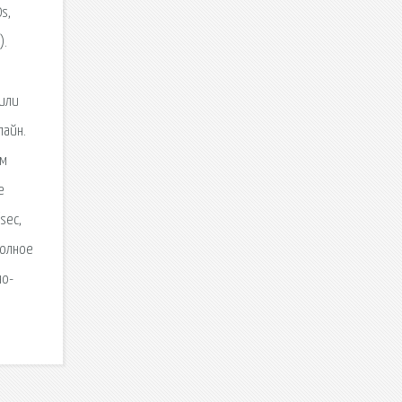
s,
).
тили
лайн.
ом
е
sec,
Полное
но-