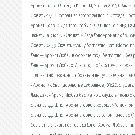
Аромат любви (Легенды Ретро FM, Москва 2015). Вам мож
Скачать MP3. Иностранная авторская песня. Эстрада и ре
Аромат Любви». Для того чтобы скачать песню в MP3, Ва
нажать на кнопку «Слушать». Лада Дэнс Аромат любви сл
Скачать 02:59. Скачать музыку бесплатно - qmusic.me. п
Дэнс — Аромат Любви в формате mp3, бесплатно и без р
Дэнс — Аромат Любви». Для того, чтобы загрузить песн
грешным яблоком, но любовь нам не сулит вечных праздн
- Аромат любви. (добавить в избранное) 03:20. слушать.
Лада Дэнс - Аромат Любви бесплатно и слушать песню о
скачать Лада Дэнс - Аромат любви в хорошем/отличном 
скачать Лада Дэнс - Аромат любви в высоком качестве (
бесплатно скачать песню Лада Дэнс - Аромат Любви в mp