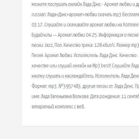
можете послушать онлайн Лада Дэнс - Аромат любви и др
russian. Лада+Дэнс+аромат+любви скачать mp3 бесплатно
03:17. Слушайте и скачивайте аромат любви на Хотплее
Будайчиты — Аромат любви 04:25. Информация о песне «
песни: Jazz, Поп. Качество трека: 128 кбит/с. Размер m
Песня: Аромат Любви. Исполнитель: Лада Дэнс. Качество:
качестве или слушай онлайн на Mp3.best! Слушайте Ла
кнопку слушать и наслаждайтесь. Исполнитель: Лада Денс,
Формат: mp3. №3957483. другие песни от: Лада Денс. Пр
имя: Лада Евгеньевна Волкова: Дата рождения: 11 сент
аппаратный комплекс с веб.