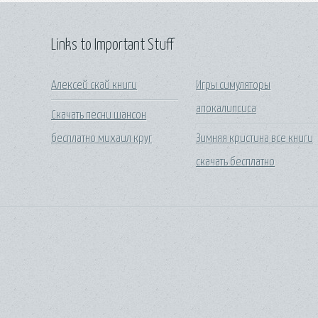
Links to Important Stuff
Алексей скай книги
Игры симуляторы
апокалипсиса
Скачать песни шансон
бесплатно михаил круг
Зимняя кристина все книги
скачать бесплатно