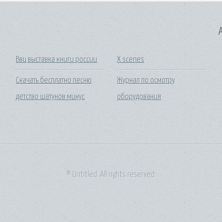
A
Ввц выставка книги россии
X scenes
Скачать бесплатно песню
Журнал по осмотру
детство шатунов минус
оборудования
© Untitled. All rights reserved.