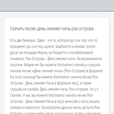
Скачать песню день сменяет ночь рок острова
Есть две Венеции. Одна - эта та, которая до сих пор что-то
празднует, до сих пор шумит, улыбается и лениво тратит
досуг на площади Марка, на Пьяцетте и на набережной
Скьявони. Рок-Острова - День сменяет ночь. На музыкальном
портале Зайцев.нет Вы можете бесплатно скачать и слушать
онлайн песню «День сменяет ночь» (Рок-Острова) в формате.
На этой странице Вы можете бесплатно скачать песню Рок-
Острова - День Сменяет Ночь в формате mp3, а также
слушать ее онлайн. День сменяет ночь. Рок-острова. 04:15.
Скачать. У нас вы можете бесплатно скачать песню Рок-
Острова - День Сменяет Ночь в mp3 качестве и прослушать
онлайн в плейлисте. Просмотреть другие песни артиста Рок-
Острова, а также найти песни похожие по стилю и звучанию.