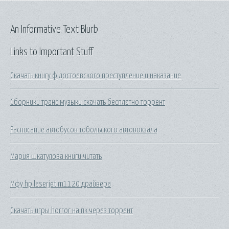
An Informative Text Blurb
Links to Important Stuff
Скачать книгу ф достоевского преступление и наказание
Сборники транс музыки скачать бесплатно торрент
Расписание автобусов тобольского автовокзала
Мария шкатулова книги читать
Мфу hp laserjet m1120 драйвера
Скачать игры horror на пк через торрент