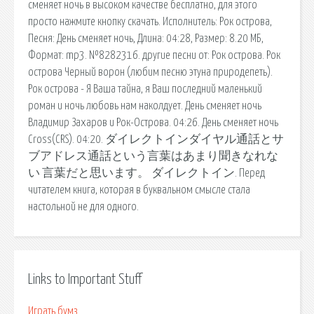
сменяет ночь в высоком качестве бесплатно, для этого
просто нажмите кнопку скачать. Исполнитель: Рок острова,
Песня: День сменяет ночь, Длина: 04:28, Размер: 8.20 МБ,
Формат: mp3. №8282316. другие песни от: Рок острова. Рок
острова Черный ворон (любим песню этуна природепеть).
Рок острова - Я Ваша тайна, я Ваш последний маленький
роман и ночь любовь нам наколдует. День сменяет ночь
Владимир Захаров и Рок-Острова. 04:26. День сменяет ночь
Cross(CRS). 04:20. ダイレクトインダイヤル通話とサ
ブアドレス通話という言葉はあまり聞きなれな
い 言葉だと思います。 ダイレクトイン. Перед
читателем книга, которая в буквальном смысле стала
настольной не для одного.
Links to Important Stuff
Играть бумз