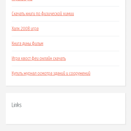
Скачать книги по физической химии
Халк 2008 игра
Книга дины фильм
Игра хвост феи онлайн скачать
Купить журнал осмотра зданий и сооружений
Links