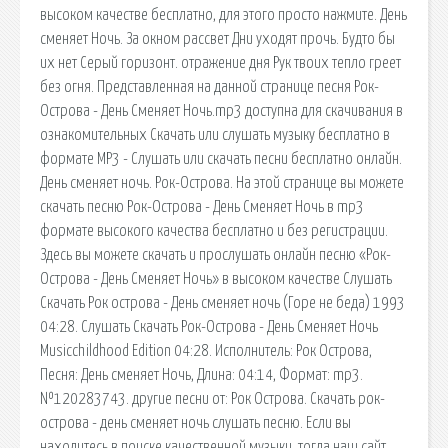
высоком качестве бесплатно, для этого просто нажмите. День
сменяет Ночь. За окном рассвет Дни уходят прочь. Будто бы
их нет Серый горизонт. отражение дня Рук твоих тепло греет
без огня. Представленная на данной странице песня Рок-
Острова - День Сменяет Ночь.mp3 доступна для скачивания в
ознакомительных Скачать или слушать музыку бесплатно в
формате MP3 - Слушать или скачать песни бесплатно онлайн.
День сменяет ночь. Рок-Острова. На этой странице вы можете
скачать песню Рок-Острова - День Сменяет Ночь в mp3
формате высокого качества бесплатно и без регистрации.
Здесь вы можете скачать и прослушать онлайн песню «Рок-
Острова - День Сменяет Ночь» в высоком качестве Слушать
Скачать Рок острова - День сменяет ночь (Горе не беда) 1993
04:28. Слушать Скачать Рок-Острова - День Сменяет Ночь
Musicchildhood Edition 04:28. Исполнитель: Рок Острова,
Песня: День сменяет Ночь, Длина: 04:14, Формат: mp3.
№120283743. другие песни от: Рок Острова. Скачать рок-
острова - день сменяет ночь слушать песню. Если вы
находитесь в поиске качественной музыки, тогда наш сайт