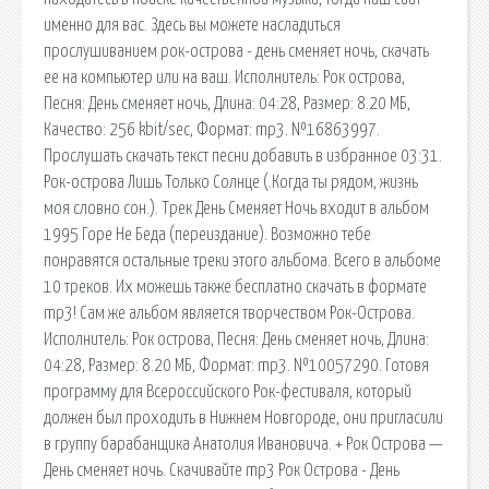
именно для вас. Здесь вы можете насладиться
прослушиванием рок-острова - день сменяет ночь, скачать
ее на компьютер или на ваш. Исполнитель: Рок острова,
Песня: День сменяет ночь, Длина: 04:28, Размер: 8.20 МБ,
Качество: 256 kbit/sec, Формат: mp3. №16863997.
Прослушать скачать текст песни добавить в избранное 03:31.
Рок-острова Лишь Только Солнце (.Когда ты рядом, жизнь
моя словно сон.). Трек День Сменяет Ночь входит в альбом
1995 Горе Не Беда (переиздание). Возможно тебе
понравятся остальные треки этого альбома. Всего в альбоме
10 треков. Их можешь также бесплатно скачать в формате
mp3! Сам же альбом является творчеством Рок-Острова.
Исполнитель: Рок острова, Песня: День сменяет ночь, Длина:
04:28, Размер: 8.20 МБ, Формат: mp3. №10057290. Готовя
программу для Всероссийского Рок-фестиваля, который
должен был проходить в Нижнем Новгороде, они пригласили
в группу барабанщика Анатолия Ивановича. + Рок Острова —
День сменяет ночь. Скачивайте mp3 Рок Острова - День