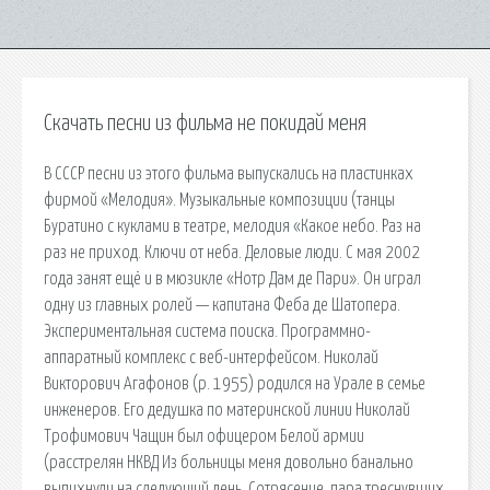
Скачать песни из фильма не покидай меня
В СССР песни из этого фильма выпускались на пластинках
фирмой «Мелодия». Музыкальные композиции (танцы
Буратино с куклами в театре, мелодия «Какое небо. Раз на
раз не приход. Ключи от неба. Деловые люди. С мая 2002
года занят ещё и в мюзикле «Нотр Дам де Пари». Он играл
одну из главных ролей — капитана Феба де Шатопера.
Экспериментальная система поиска. Программно-
аппаратный комплекс с веб-интерфейсом. Николай
Викторович Агафонов (р. 1955) родился на Урале в семье
инженеров. Его дедушка по материнской линии Николай
Трофимович Чащин был офицером Белой армии
(расстрелян НКВД Из больницы меня довольно банально
выпихнули на следующий день. Сотрясение, пара треснувших