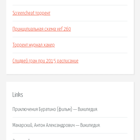
Screencheat торрент
Принципиальная схема vef 260
Торрент журнал хакер
Спидвей гран при 2015 расписание
Links
Приключения Буратино (фильм) — Википедия.
Макарский, Антон Александрович — Википедия.