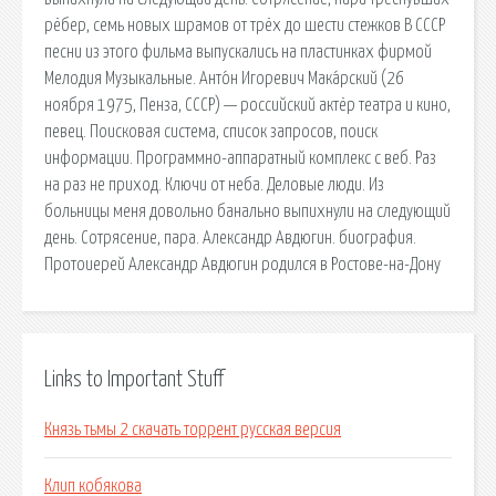
рёбер, семь новых шрамов от трёх до шести стежков В СССР
песни из этого фильма выпускались на пластинках фирмой
Мелодия Музыкальные. Анто́н Игоревич Мака́рский (26
ноября 1975, Пенза, СССР) — российский актёр театра и кино,
певец. Поисковая сиcтема, список запросов, поиск
информации. Программно-аппаратный комплекс с веб. Раз
на раз не приход. Ключи от неба. Деловые люди. Из
больницы меня довольно банально выпихнули на следующий
день. Сотрясение, пара. Александр Авдюгин. биография.
Протоиерей Александр Авдюгин родился в Ростове-на-Дону
Links to Important Stuff
Князь тьмы 2 скачать торрент русская версия
Клип кобякова