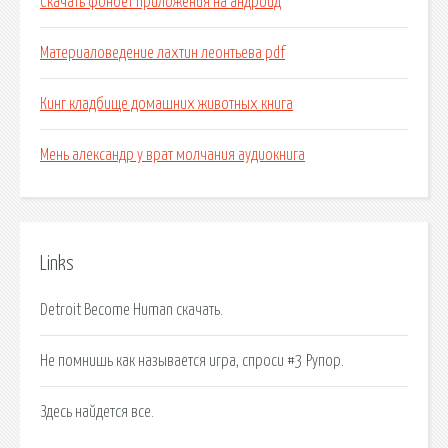
Скачать фонбет приложения на андроид
Материаловедение лахтин леонтьева pdf
Кинг кладбище домашних животных книга
Мень александр у врат молчания аудиокнига
Links
Detroit Become Human скачать.
Не помнишь как называется игра, спроси #3 Рупор.
Здесь найдется все.