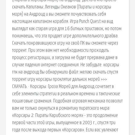
скачать Капитаны: Легенды Океанов (Пираты и корсары
моря) на Андроид и вы сможете почувствовать себя
настоящим капитаном корабля. Игра Punch Quest на вид
выглядит как старая игра для 16 битных приставок, но потом
понимаешь, что эта придает игре дополнительного драйва.
Скачать понравившуюся игру на свой ПК вы сможете через
торрент. При этом вам нет необходимости проходить
процесс регистрации, а загрузка не будет прервана даже в
случае падения интернет соединения. Не забудьте. корсары
гпк на андроид Вы обнаружили файл: желаю скачать спустя
торрент игру корсары проклятие дальних морей >>>
СКАЧАТЬ. · Корсары: Гроза Морей для Андроид сочетает в
себе элементы стратегии в реальном времени и тактические
пошаговые сражения. Подобная игровая механика позволит
вам не только окунуться в романтику пиратского мира
«Корсары 2: Пираты Карибского моря» - это продолжение
первой части этой игры, выпущенное в 2003 г., спустя три
года после выхода первых «Корсаров». Если вас увлекают