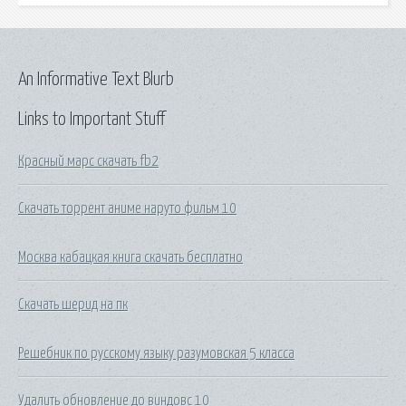
An Informative Text Blurb
Links to Important Stuff
Красный марс скачать fb2
Скачать торрент аниме наруто фильм 10
Москва кабацкая книга скачать бесплатно
Скачать шерид на пк
Решебник по русскому языку разумовская 5 класса
Удалить обновление до виндовс 10