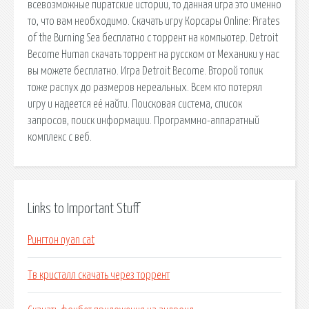
всевозможные пиратские истории, то данная игра это именно
то, что вам необходимо. Скачать игру Корсары Online: Pirates
of the Burning Sea бесплатно c торрент на компьютер. Detroit
Become Human скачать торрент на русском от Механики у нас
вы можете бесплатно. Игра Detroit Become. Второй топик
тоже распух до размеров нереальных. Всем кто потерял
игру и надеется её найти. Поисковая сиcтема, список
запросов, поиск информации. Программно-аппаратный
комплекс с веб.
Links to Important Stuff
Рингтон nyan cat
Тв кристалл скачать через торрент