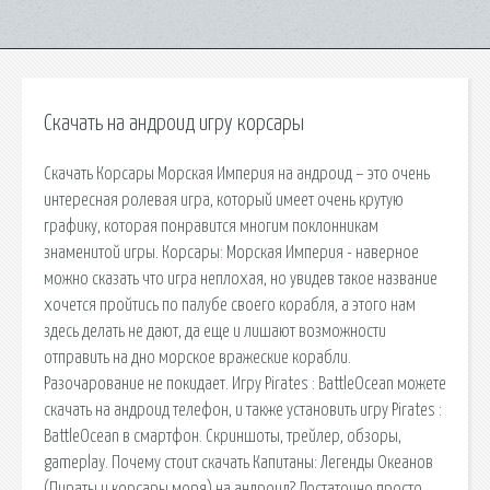
Скачать на андроид игру корсары
Скачать Корсары Морская Империя на андроид – это очень
интересная ролевая игра, который имеет очень крутую
графику, которая понравится многим поклонникам
знаменитой игры. Корсары: Морская Империя - наверное
можно сказать что игра неплохая, но увидев такое название
хочется пройтись по палубе своего корабля, а этого нам
здесь делать не дают, да еще и лишают возможности
отправить на дно морское вражеские корабли.
Разочарование не покидает. Игру Pirates : BattleOcean можете
скачать на андроид телефон, и также установить игру Pirates :
BattleOcean в смартфон. Скриншоты, трейлер, обзоры,
gameplay. Почему стоит скачать Капитаны: Легенды Океанов
(Пираты и корсары моря) на андроид? Достаточно просто