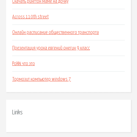
Скачать рингтон маме на дочку
Across 110th street
Онлайн расписание общественного транспорта
Презентация урока евгений онегин 9 класс
Pokki что это
Тормозит компьютер windows 7
Links