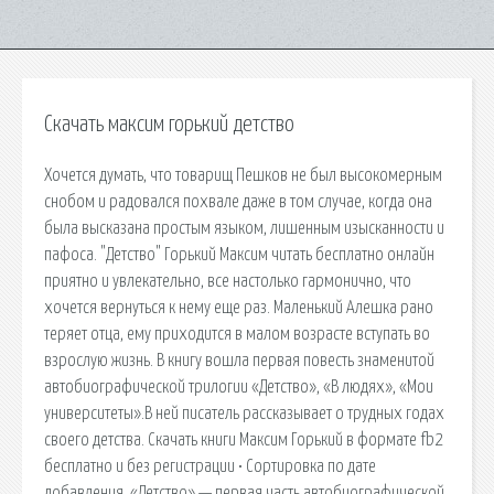
Скачать максим горький детство
Хочется думать, что товарищ Пешков не был высокомерным
снобом и радовался похвале даже в том случае, когда она
была высказана простым языком, лишенным изысканности и
пафоса. "Детство" Горький Максим читать бесплатно онлайн
приятно и увлекательно, все настолько гармонично, что
хочется вернуться к нему еще раз. Маленький Алешка рано
теряет отца, ему приходится в малом возрасте вступать во
взрослую жизнь. В книгу вошла первая повесть знаменитой
автобиографической трилогии «Детство», «В людях», «Мои
университеты».В ней писатель рассказывает о трудных годах
своего детства. Скачать книги Максим Горький в формате fb2
бесплатно и без регистрации • Сортировка по дате
добавления. «Детство» — первая часть автобиографической