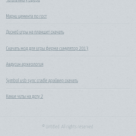
Марки цемента по гост
Дисней игры на планшет скачать
Скачать мод для игры ферма симулятор 2013
Авдусин археология
Symbol usb sync cradle драйвер скачать
Какие читы на доту 2
© Untitled. All rights reserved.