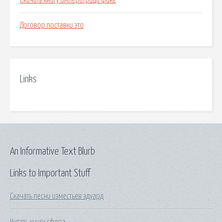
Скачать книгу императрица фике
Договор поставки это
Links
An Informative Text Blurb
Links to Important Stuff
Скачать песни изместьев эдуард
Читать книгу сфера