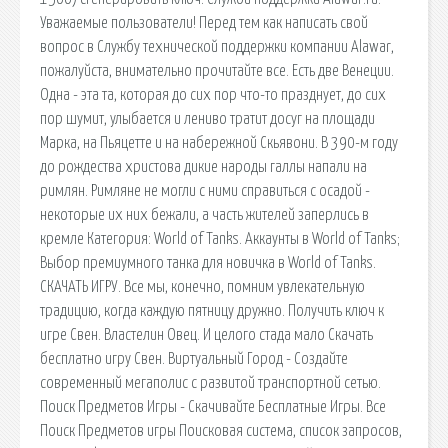
Уважаемые пользователи! Перед тем как написать свой
вопрос в Службу технической поддержки компании Alawar,
пожалуйста, внимательно прочитайте все. Есть две Венеции.
Одна - эта та, которая до сих пор что-то празднует, до сих
пор шумит, улыбается и лениво тратит досуг на площади
Марка, на Пьяцетте и на набережной Скьявони. В 390-м году
до pождества xристова дикие народы галлы напали на
римлян. Римляне не могли с ними справиться с осадой -
некоторые их них бежали, а часть жителей заперлись в
кремле Категория: World of Tanks. Аккаунты в World of Tanks;
Выбор премиумного танка для новичка в World of Tanks.
СКАЧАТЬ ИГРУ. Все мы, конечно, помним увлекательную
традицию, когда каждую пятницу дружно. Получить ключ к
игре Свен. Властелин Овец. И целого стада мало Скачать
бесплатно игру Свен. Виртуальный Город - Создайте
современный мегаполис с развитой транспортной сетью.
Поиск Предметов Игры - Скачивайте Бесплатные Игры. Все
Поиск Предметов игры Поисковая сиcтема, список запросов,