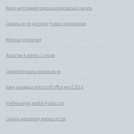
Книга неотложная помощь комаровский скачать
Скачать гдз по русскому 9 класс разумовская
Магазин гугл маркет
Холостяк 4 скачать 1 серию
Симулятор жизни скачать на пк
Ключ активации microsoft office word 2010
Учебник enjoy english 9 класс гдз
Скачать аудиокнигу маркиз де сад