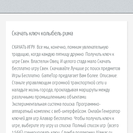
Скачать ключ колыбель рима
СКАЧАТЬ ИГРУ. Все мы, конечно, помним увлекательную
традицию, когда каждую пятницу дружно. Получить ключ к
игре Свен. Властелин Овец. И целого стада мало Скачать
бесплатно игру Свен. Скачивайте Лучшие pc поиск предметов
Игры Бесплатно. GameTop предлагает Вам более. Описание:
Станьте управляющим огромной транспортной сети и
наладьте жизнь города, прокладывая маршруты между
различными промышленными объектами.
Экспериментальная система поиска. Программно-
аппаратный комплекс с веб-интерфейсом. Онлайн Генератор
ключей для игр Алавар бесплатно. Чтобы получить ключ к
игре, выберите эту игру из списка: Полный список игр: (всего
1566) сгенерировать ключ. Служба поддержки Alawar.ru.