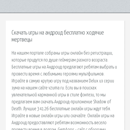
Скачать игры на андроид бесплатно ходячие
мертвецы
На нашем портале собраны игры онлайн без регистрации,
которые придутся по душе геймерам разного возраста.
Бесплатные игры на Андроид предлагают ребятам выбрать и
провести время с любимыми героями мультфильмов.
Играйте в самую крутую игру под названием Delux из серии
зума на нашем сайте vzuma.ru. Если вы в поисках
увлекательной карманной игры в стиле фэнтези, то мы
предлагаем вам скачать Андроид-приложение Shadow of
Death. Лучшие 34126 бесплатные онлайн игры ждут тебя.
Играйте в новые онлайн игры или скачайте. Онлайн игры на
Андроид предоставляют ребятам возможность весело
провести время в долгом. GemApps - сайт с обзорами