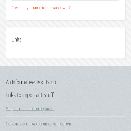
Самая шустрая сборка windows 7
Links
An Informative Text Blurb
Links to Important Stuff
Миф о гонениях на церковь
Скачать iso образ виндовс xp торрент