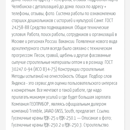
Челябинска с детализацией до дома: поиск по адресу +
телефоны, отзывы, фото. Система работы по ознакомлению
старших дошкольников с историей и культурой Санкт. ГОСТ
24258-88 Средства подмащивания. Общие технические
условия. Работа, поиск работы, сотрудников и организаций в
Москве и регионах России. Вакансии. Появление нового вида
архитектурного стиля всегда было связано с техническим
прогрессом. Песок, гравий, щебень и другие фасованные
сыпучие строительные материалы оптом и в розницу. ГОСТ
30247.0-94 (ИСО 834-75) Конструкции строительные.
Методы испытаний на огнестойкость. Общие. Подбор слов
Яндекса - это сервис для оценки пользовательского интереса
к конкретным. Все мечтают о такой работе, где надо
прилагать минимум усилий и где будет большая зарплата.
Компания ГЕОПРИБОР , являясь официальным дилером
компаний Trimble, JAVAD GNSS, South, предлагает. Ссылки.
Гусеничные краны РДК-25 и РДК-250.1 — Описание и фото;
Гусеничные краны РДК-250.2 и РДК-250.3. Строительство.