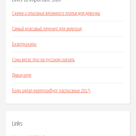
Схема и описание вязанного платья для девочки
Самый красивый лаунчер для андроид
Бхартрихари
Сони вегас про на русском скачать
Дэвид коул
Боди идеал екатеринбург расписание 2015
Links