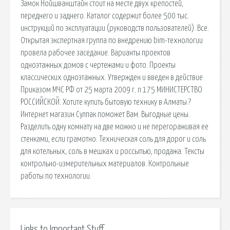
Замок Нойшванштайн стоит на месте двух крепостей,
переднего и заднего. Каталог содержит более 500 тыс.
инструкций по эксплуатации (руководств пользователей). Все.
Открытая экспертная группа по внедрению bim-технологии
провела рабочее заседание. Варианты проектов
одноэтажных домов с чертежами и фото. Проекты
классических одноэтажных. Утвержден и введен в действие
Приказом МЧС РФ от 25 марта 2009 г. n 175 МИНИСТЕРСТВО
РОССИЙСКОЙ. Хотите купить бытовую технику в Алматы ?
Интернет магазин Сулпак поможет Вам. Выгодные цены.
Разделить одну комнату на две можно и не перегораживая ее
стенками, если грамотно. Техническая соль для дорог и соль
для котельных, соль в мешках и россыпью, продажа. Тексты
контрольно-измерительных материалов. Контрольные
работы по технологии.
Links to Important Stuff