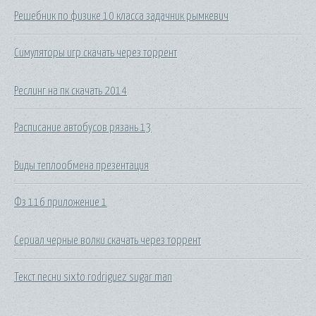
Решебник по физике 10 класса задачник рымкевич
Симуляторы игр скачать через торрент
Реслинг на пк скачать 2014
Расписание автобусов рязань 13
Виды теплообмена презентация
Фз 116 приложение 1
Сериал черные волки скачать через торрент
Текст песни sixto rodriguez sugar man