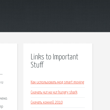
Links to Important
Stuff
 —
 и
Как использовать мод smart moving
Скачать чит на чит hungry shark
чено.
Скачать хоккей 2010
дер