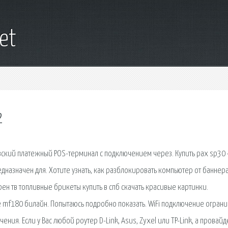
net
2
овский платежный POS-терминал с подключением через. Купить pax sp30
дназначен для. Хотите узнать, как разблокировать компьютер от баннера
рен тв топливные брикеты купить в спб скачать красивые картинки.
mf180 билайн. Попытаюсь подробно показать. WiFi подключение ограни
ия. Если у Вас любой роутер D-Link, Asus, Zyxel или TP-Link, а провай