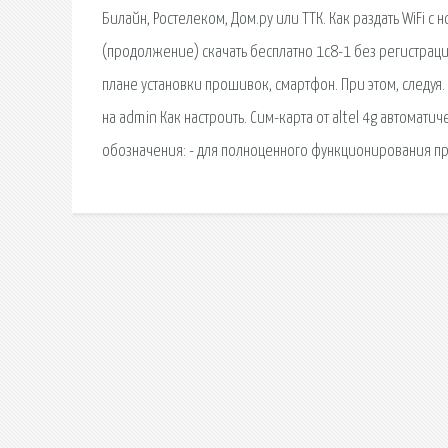
Билайн, Ростелеком, Дом.ру или ТТК. Как раздать WiFi с 
(продолжение) скачать бесплатно 1с8-1 без регистрации
плане установки прошивок, смартфон. При этом, следуя. 
на admin Как настроить. Сим-карта от altel 4g автомат
обозначения: - для полноценного функционирования 