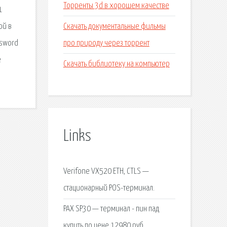
Торренты 3d в хорошем качестве
1
Скачать документальные фильмы
ой в
про природу через торрент
ssword
е
Скачать библиотеку на компьютер
Links
Verifone VX520 ETH, CTLS —
стационарный POS-терминал.
PAX SP30 — терминал - пин пад
купить по цене 12980 руб.