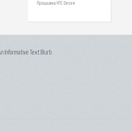
Прошивка HTC Desire
n Informative Text Blurb