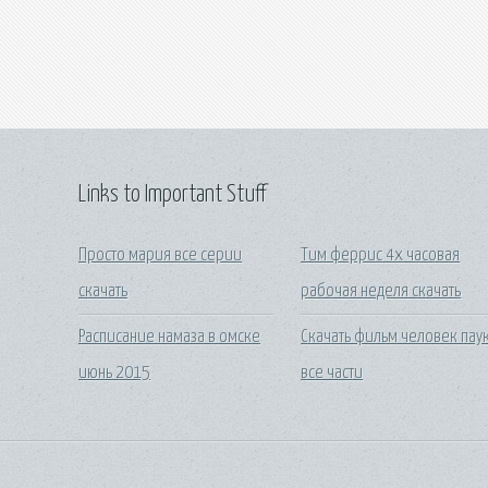
Links to Important Stuff
Просто мария все серии
Тим феррис 4х часовая
скачать
рабочая неделя скачать
Расписание намаза в омске
Скачать фильм человек пау
июнь 2015
все части