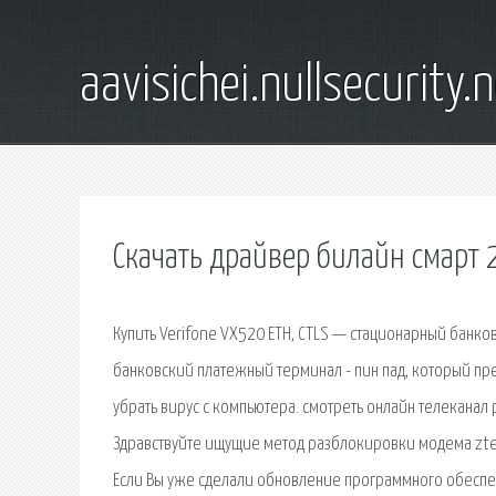
aavisichei.nullsecurity.
Скачать драйвер билайн смарт 
Купить Verifone VX520 ETH, CTLS — стационарный банк
банковский платежный терминал - пин пад, который пре
убрать вирус с компьютера. смотреть онлайн телеканал 
Здравствуйте ищущие метод разблокировки модема zte 
Если Вы уже сделали обновление программного обеспечен