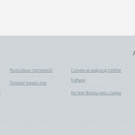
A
Расписание стрежевой
Скачать на андроид zombie
highway
Торрент трекер рок
к
Костюм флоры мази схемы