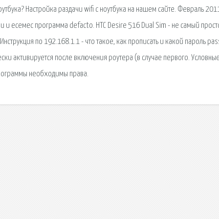
ноутбука? Настройка раздачи wifi с ноутбука на нашем сайте. Февраль 201
 и есемес программа defacto. HTC Desire 516 Dual Sim - не самый прост
Инструкция по 192.168.1.1 - что такое, как прописать и какой пароль pa
ически активируется после включения роутера (в случае первого. Условны
программы необходимы права.