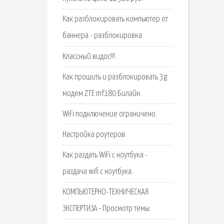
Как разблокировать компьютер от
баннера - разблокировка.
Классный видос!!!.
Как прошить и разблокировать 3g
модем ZTE mf180 Билайн.
WiFi подключение ограничено.
Настройка роутеров.
Как раздать WiFi с ноутбука -
раздача wifi с ноутбука.
КОМПЬЮТЕРНО-ТЕХНИЧЕСКАЯ
ЭКСПЕРТИЗА • Просмотр темы.