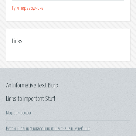
Гугл переводчике
Links
An Informative Text Blurb
Links to Important Stuff
Марвел викиа
Русский язык 9 класс никитина скачать учебник