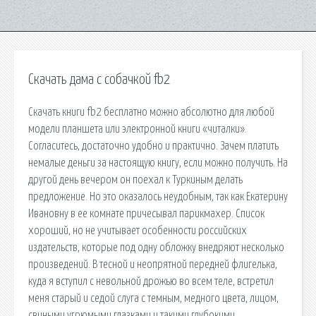
Скачать дама с собачкой fb2
Cкачать книги fb2 бесплатно можно абсолютно для любой
модели планшета или электронной книги «читалки».
Согласитесь, достаточно удобно и практично. Зачем платить
немалые деньги за настоящую книгу, если можно получить. На
другой день вечером он поехал к Туркиным делать
предложение. Но это оказалось неудобным, так как Екатерину
Ивановну в ее комнате причесывал парикмахер. Список
хороший, но не учитывает особенности российских
издательств, которые под одну обложку внедряют несколько
произведений. В тесной и неопрятной передней флигелька,
куда я вступил с невольной дрожью во всем теле, встретил
меня старый и седой слуга с темным, медного цвета, лицом,
свиными угрюмыми глазками и такими глубокими