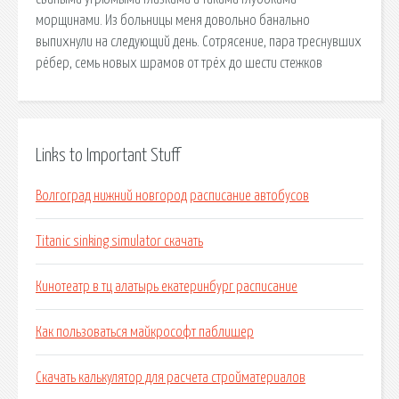
морщинами. Из больницы меня довольно банально
выпихнули на следующий день. Сотрясение, пара треснувших
рёбер, семь новых шрамов от трёх до шести стежков
Links to Important Stuff
Волгоград нижний новгород расписание автобусов
Titanic sinking simulator скачать
Кинотеатр в тц алатырь екатеринбург расписание
Как пользоваться майкрософт паблишер
Скачать калькулятор для расчета стройматериалов