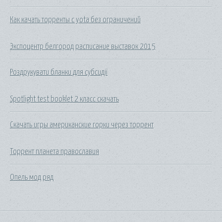
Как качать торренты с yota без ограничений
Экспоцентр белгород расписание выставок 2015
Роздрукувати бланки для субсидії
Spotlight test booklet 2 класс скачать
Скачать игры американские горки через торрент
Торрент планета православия
Опель мод ряд