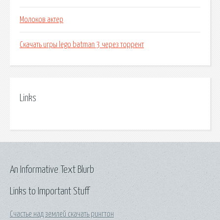
Молоков актер
Скачать игры lego batman 3 через торрент
Links
An Informative Text Blurb
Links to Important Stuff
Счастье над землей скачать рингтон