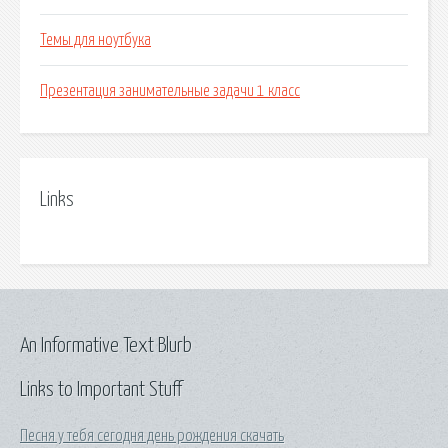
Темы для ноутбука
Презентация занимательные задачи 1 класс
Links
An Informative Text Blurb
Links to Important Stuff
Песня у тебя сегодня день рождения скачать