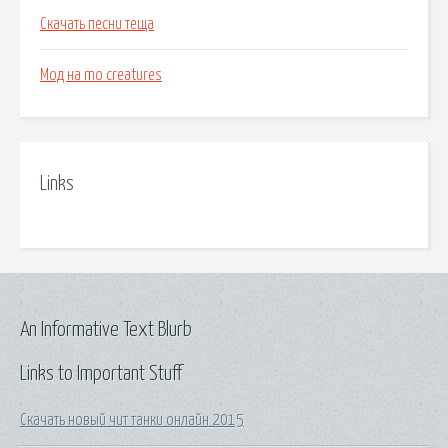
Скачать песни теща
Мод на mo creatures
Links
An Informative Text Blurb
Links to Important Stuff
Скачать новый чит танки онлайн 2015