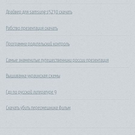
Драйвер для samsung s5230 скачать
Рабство презентация скачать
Программа родительский контроль
Самые знаменитые путешественники россии презентация
Вышиванка украинская схемы
Гдз по русской литературе 9
Скачать убить пересмешника фильм