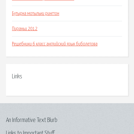
Бутырка мотыльки рингтон
Пираньи 2012
Решебники 6 класс английский язык биболетова
Links
An Informative Text Blurb
Links to Important Stuff