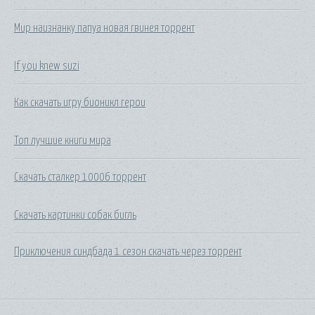
Мир наизнанку папуа новая гвинея торрент
If you knew suzi
Как скачать игру бионикл герои
Топ лучшие книги мира
Скачать сталкер 10006 торрент
Скачать картинки собак бигль
Приключения синдбада 1 сезон скачать через торрент