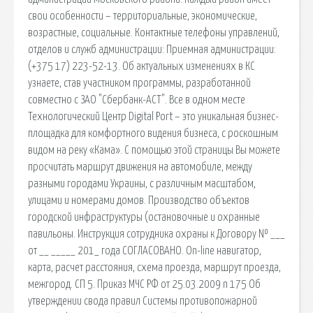
свои особенности – территориальные, экономические,
возрастные, социальные. Контактные телефоны управлений,
отделов и служб администрации: Приемная администрации:
(+375 17) 223-52-13. Об актуальных изменениях в КС
узнаете, став участником программы, разработанной
совместно с ЗАО "Сбербанк-АСТ". Все в одном месте
Технологический Центр Digital Port – это уникальная бизнес-
площадка для комфортного видения бизнеса, с роскошным
видом на реку «Кама». С помощью этой страницы Вы можете
просчитать маршрут движения на автомобиле, между
разными городами Украины, с различным масштабом,
улицами и номерами домов. Производство объектов
городской инфраструктуры (остановочные и охранные
павильоны. Инструкция сотрудника охраны к Договору № ___
от __ _____ 201_ года СОГЛАСОВАНО. On-line навигатор,
карта, расчет расстояния, схема проезда, маршрут проезда,
межгород. СП 5. Приказ МЧС РФ от 25.03.2009 n 175 Об
утверждении свода правил Системы противопожарной