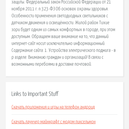
защиты. Федеральный закон Российской Федерации от 21
ноября 2011 г. n 323-ФЗ Об основах охраны здоровья.
Особенности применения светодиодных светильников с
датчиком движения и освещённости. Жилой район Тихие
зори будет одним из самых комфортных в городе, при этом
доступным. Обращаем ваше внимание на то, что данный
интернет-сайт носит исключительно информационный.
Содержание сайта: 1. Устройства электрического поджига - в
р азделе. Вниманию граждан и организаций! В связи с
возможными перебоями в доставке почтовой.
Links to Important Stuff
Скачать приложения и игры на телефон андроид
Скачать лаунчер майнкрафт с модом пиксельмон