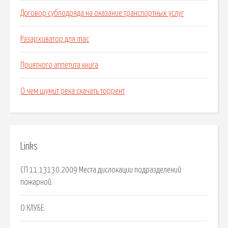
Договор субподряда на оказание транспортных услуг
Разархиватор для mac
Приятного аппетита книга
О чем шумит река скачать торрент
Links
СП 11.13130.2009 Места дислокации подразделений
пожарной.
О КЛУБЕ.