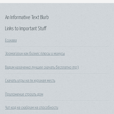
An Informative Text Blurb
Links to Important Stuff
Есикава
Зоомагазин как бизнес плюсы и минусы
Вадим казаченко лучшее скачать бесплатно mp3
Скачать игры на пк куриная месть
Приложение строить дом
Чит код на скайрим на способности