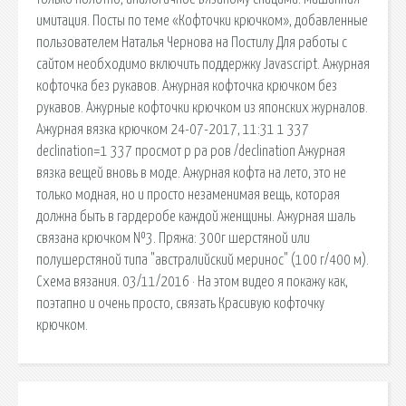
имитация. Посты по теме «Кофточки крючком», добавленные
пользователем Наталья Чернова на Постилу Для работы с
сайтом необходимо включить поддержку Javascript. Ажурная
кофточка без рукавов. Ажурная кофточка крючком без
рукавов. Ажурные кофточки крючком из японских журналов.
Ажурная вязка крючком 24-07-2017, 11:31 1 337
declination=1 337 просмот р ра ров /declination Ажурная
вязка вещей вновь в моде. Ажурная кофта на лето, это не
только модная, но и просто незаменимая вещь, которая
должна быть в гардеробе каждой женщины. Ажурная шаль
связана крючком №3. Пряжа: 300г шерстяной или
полушерстяной типа "австралийский меринос" (100 г/400 м).
Схема вязания. 03/11/2016 · На этом видео я покажу как,
поэтапно и очень просто, связать Красивую кофточку
крючком.