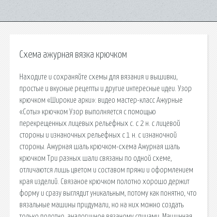
Схема ажурная вязка крючком
Находите и сохраняйте схемы для вязания и вышивки,
простые и вкусные рецепты и другие интересные идеи. Узор
крючком «Широкие арки»: видео мастер-класс Ажурные
«Соты» крючком Узор выполняется с помощью
перекрещенных лицевых рельефных с. с 2 н. с лицевой
стороны и изнаночных рельефных с 1 н. с изнаночной
стороны. Ажурная шаль крючком-схема Ажурная шаль
крючком Три разных шали связаны по одной схеме,
отличаются лишь цветом и составом пряжи и оформлением
края изделий. Связаное крючком полотно хорошо держит
форму и сразу выглядит уникальным, потому как понятно, что
вязальные машины придумали, но на них можно создать
только полотно, аналогичное вязаному спицами. Машинная