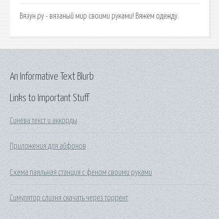
Вязун.ру - вязаный мир своими руками! Вяжем одежду.
An Informative Text Blurb
Links to Important Stuff
Синева текст и аккорды
Приложения для айфонов
Схема паяльная станция с феном своими руками
Симулятор слизня скачать через торрент