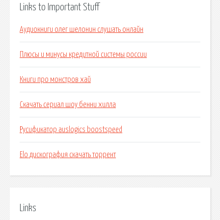
Links to Important Stuff
Аудиокниги олег шелонин слушать онлайн
Плюсы и минусы кредитной системы россии
Книги про монстров хай
Скачать сериал шоу бенни хилла
Русификатор auslogics boostspeed
Elo дискография скачать торрент
Links