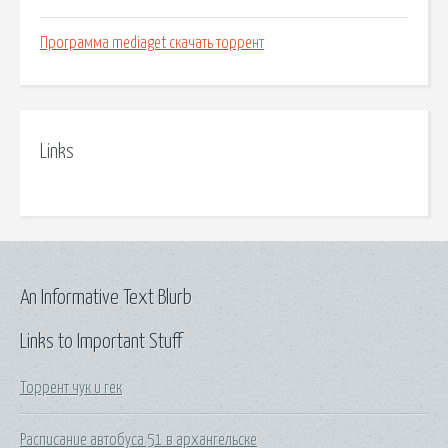
Программа mediaget скачать торрент
Links
An Informative Text Blurb
Links to Important Stuff
Торрент чук и гек
Расписание автобуса 51 в архангельске