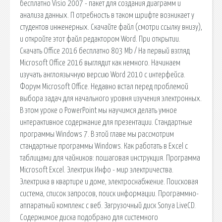
бесплатно Visio 2007 - пакет для создания диаграмм и
анализа данных. П отребность в таком шрифте возникает у
студентов инженерных. Скачайте файл (смотри ссылку внизу),
и откройте этот файл редактором Word. При открытии.
Скачать Office 2016 бесплатно 803 Mb / На первый взгляд
Microsoft Office 2016 выглядит как немного. Начинаем
изучать англоязычную версию Word 2010 с интерфейса.
Форум Microsoft Office. Недавно встал перед проблемой
выбора задач для начального уровня изучения электронных.
В этом уроке о PowerPoint мы научимся делать умное
интерактивное содержание для презентации. Стандартные
программы Windows 7. В этой главе мы рассмотрим
стандартные программы Windows. Как работать в Excel с
таблицами для чайников: пошаговая инструкция. Программа
Microsoft Excel. Электрик Инфо - мир электричества.
Электрика в квартире и доме, электроснабжение. Поисковая
сиcтема, список запросов, поиск информации. Программно-
аппаратный комплекс с веб. Загрузочный диск Sonya LiveCD.
Содержимое диска подобрано для системного