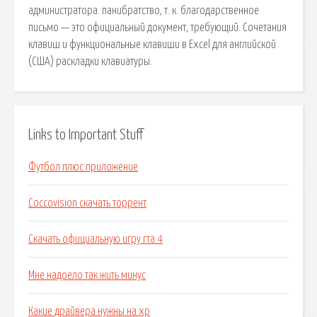
администратора. панибратство, т. к. благодарственное
письмо — это официальный документ, требующий. Сочетания
клавиш и функциональные клавиши в Excel для английской
(США) раскладки клавиатуры.
Links to Important Stuff
Футбол плюс приложение
Coccovision скачать торрент
Скачать официальную игру гта 4
Мне надоело так жить минус
Какие драйвера нужны на хр