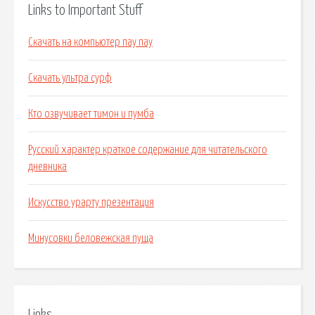
Links to Important Stuff
Скачать на компьютер пау пау
Скачать ультра сурф
Кто озвучивает тимон и пумба
Русский характер краткое содержание для читательского
дневника
Искусство урарту презентация
Минусовки беловежская пуща