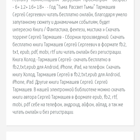
- 6+ 12+ 16+ 18+ · - Год "Тьма. Рассвет Тьмы" Тармашев
Сергей Сергеевич читать бесплатно онлайн, благодаря умело
запутанному сюжету и динамичным событиям, будет
интересно Книги / Фантастика, фентези, мистика » Скачать
торрент Сергей Тармашев - Сборник произведений. Скачать
бесплатно книги Тармашев Сергей Сергеевич в формате fb2,
txt, epub, pdf, mobi, rtf или читать онлайн без регистрации.
Книга Холод -Тармашев Сергей- скачать бесплатно в
fb2,txt,epub для Android, iPhone, iPad, на телефон. Скачать
книгу Холод, Тармашев Сергей в fb2,txt,epub для Android,
iPhone, iPad. Другие книги Тармашев Сергей. Сергей
Тармашев. В нашей электронной библиотеке можно скачать
книги автора Сергей Тармашев в формате epub, fb2, rtf,
mobi, pdf себе на телефон, андроид, айфон, айпад, а так же
читать онлайн и без регистрации.