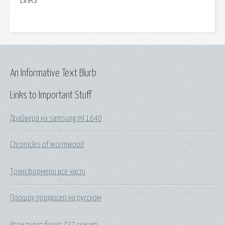
Links
An Informative Text Blurb
Links to Important Stuff
Драйвера на samsung ml 1640
Chronicles of wormwood
Трансформери все части
Прошоу продюсер на русском
Игра пилот боинг 737 скачать