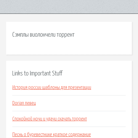
Сэмплы виолончели торрент
Links to Important Stuff
История россии шаблоны для презентации
Dorian певец
Спокойной ночи и удачи скачать торрент
Песнь о буревестнике краткое содержание