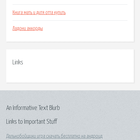
Книга мать и дитя отта купить
Ладони аккорды
Links
An Informative Text Blurb
Links to Important Stuff
Дальнобойщики игра скачать бесплатно на андроид