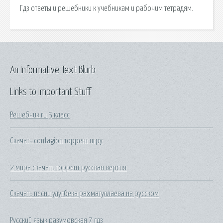
Гдз ответы и решебники к учебникам и рабочим тетрадям.
An Informative Text Blurb
Links to Important Stuff
Решебник ru 5 класс
Скачать contagion торрент игру
2 мира скачать торрент русская версия
Скачать песни улугбека рахматуллаева на русском
Русский язык разумовская 7 гдз