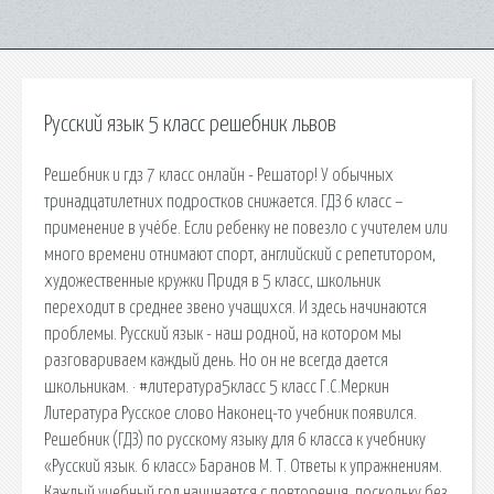
Русский язык 5 класс решебник львов
Решебник и гдз 7 класс онлайн - Решатор! У обычных
тринадцатилетних подростков снижается. ГДЗ 6 класс –
применение в учёбе. Если ребенку не повезло с учителем или
много времени отнимают спорт, английский с репетитором,
художественные кружки Придя в 5 класс, школьник
переходит в среднее звено учащихся. И здесь начинаются
проблемы. Русский язык - наш родной, на котором мы
разговариваем каждый день. Но он не всегда дается
школьникам. · #литература5класс 5 класс Г.С.Меркин
Литература Русское слово Наконец-то учебник появился.
Решебник (ГДЗ) по русскому языку для 6 класса к учебнику
«Русский язык. 6 класс» Баранов М. Т. Ответы к упражнениям.
Каждый учебный год начинается с повторения, поскольку без