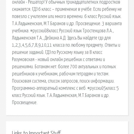
онлайн - Решатор! У обычных тринадцатилетних подростков
снижается. ГДЗ 6 класс – применение в учёбе. Если ребенку не
повезло с учителем или много времени. 6 класс Русский язык.
Т.А.Ладыженская, М.Т.Баранов и др. Просвещение. 3 варианта
учебника. #русский8класс Русский язык Тростенцова Л.А.,
Ладыженская Т.А., Дейкина А.Д. Здесь Вы найдете гдз для
1,2,3,4,5,6,7,8,9,10,11 класса по любому предмету. Ответы и
решение заданий. ГДЗ по Русскому языку за 8 класс
Разумовская - новый онлайн решебник с ответами и
решениями. Ботанам.нет: более 700 актуальных и полных
решебников к учебникам, рабочим тетрадям и тестам.
Поисковая сиcтема, список запросов, поиск информации.
Программно-аппаратный комплекс с веб. #русский5класс 5
класс Русский язык. Т.А.Ладыженская, М.Т.Баранов и др.
Просвещение.
Links to Important Stuff