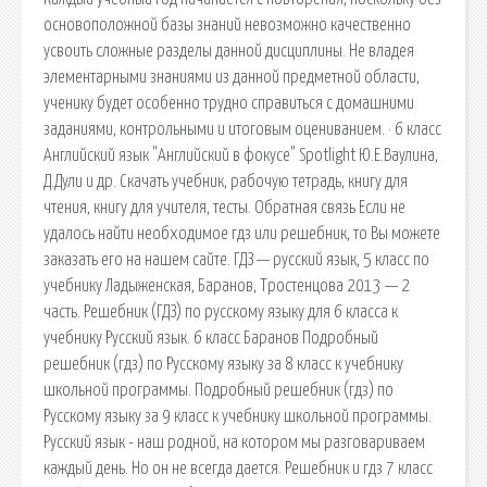
основоположной базы знаний невозможно качественно
усвоить сложные разделы данной дисциплины. Не владея
элементарными знаниями из данной предметной области,
ученику будет особенно трудно справиться с домашними
заданиями, контрольными и итоговым оцениванием. · 6 класс
Английский язык "Английский в фокусе" Spotlight Ю.Е.Ваулина,
Д.Дули и др. Скачать учебник, рабочую тетрадь, книгу для
чтения, книгу для учителя, тесты. Обратная связь Если не
удалось найти необходимое гдз или решебник, то Вы можете
заказать его на нашем сайте. ГДЗ — русский язык, 5 класс по
учебнику Ладыженская, Баранов, Тростенцова 2013 — 2
часть. Решебник (ГДЗ) по русскому языку для 6 класса к
учебнику Русский язык. 6 класс Баранов Подробный
решебник (гдз) по Русскому языку за 8 класс к учебнику
школьной программы. Подробный решебник (гдз) по
Русскому языку за 9 класс к учебнику школьной программы.
Русский язык - наш родной, на котором мы разговариваем
каждый день. Но он не всегда дается. Решебник и гдз 7 класс