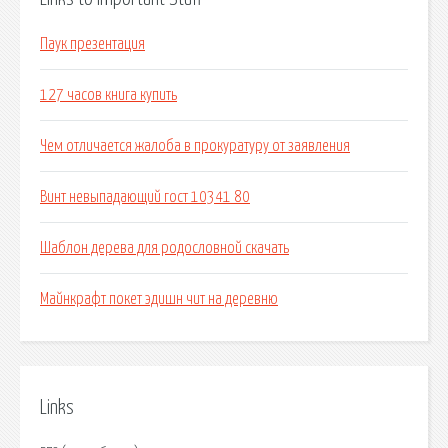
Паук презентация
127 часов книга купить
Чем отличается жалоба в прокуратуру от заявления
Винт невыпадающий гост 10341 80
Шаблон дерева для родословной скачать
Майнкрафт покет эдишн чит на деревню
Links