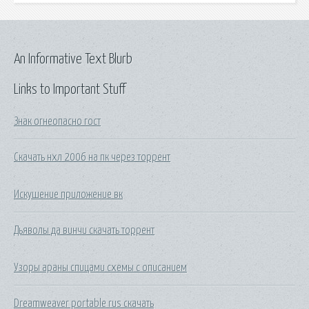
An Informative Text Blurb
Links to Important Stuff
Знак огнеопасно гост
Скачать нхл 2006 на пк через торрент
Искушение приложение вк
Дьяволы да винчи скачать торрент
Узоры араны спицами схемы с описанием
Dreamweaver portable rus скачать