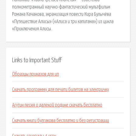
полнометражный научно-фантастический мультфильм
Романа Качанова, экранизация повести Кира Булычёва
«Путешествие Алисы» («Алиса и три капитана») из цикла
«Приключения Алисы.
Links to Important Stuff
Образцы приказов для ип
Скачать программу для печати билетов на электричку
Агутин песня о далекой родине скачать бесплатно
Скачать книги булгакова бесплатно и без регистрации