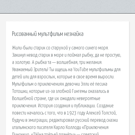
Рисованный мультфильм незнайка
Жили-были старик со старухой у самого синего моря.
Закинул невод старик в море и поймал рыбку, да не простую,
а золотую. А рыбка та — волшебная, три желания.
Уважаемый Зритель! Ты ищешь на YouTube мультфильмы для
детей или для взрослых, которые в свое время выросли.
Мультфильм о приключениях девочки Элли её песика
Тотошки, которые из-за злобной Гингемы оказались в
Волшебной стране, где их ожидали невероятные
приключения. История создания и публикации. Создание
повести началось с того, что в 1923 году Алексей Толстой,
будучи в эмиграции, редактировал русский перевод сказки
итальянского писателя Карло Коллоди «Приключения
Пиноккио. «Та́йна тре́тьей плане́ты» — советский