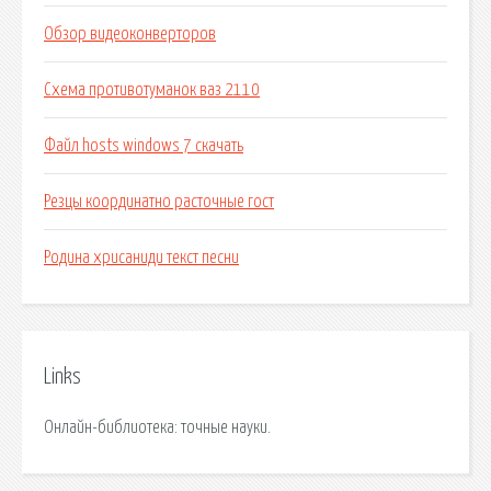
Обзор видеоконверторов
Схема противотуманок ваз 2110
Файл hosts windows 7 скачать
Резцы координатно расточные гост
Родина хрисаниди текст песни
Links
Онлайн-библиотека: точные науки.