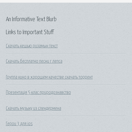
An Informative Text Blurb
Links to Important Stuff
Скачать кешью ризамын текст
Скачать бесплатно песни г лепса
Группа кино в хорошем качестве скачать торрент
Презентація 5 клас природознавство
Скачать музыку из слендермена
Герои 3 для ios