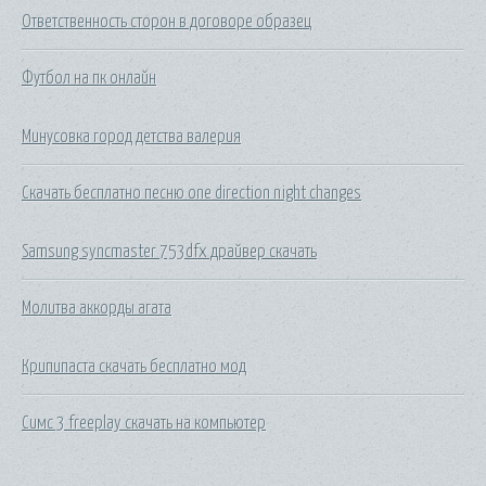
Ответственность сторон в договоре образец
Футбол на пк онлайн
Минусовка город детства валерия
Скачать бесплатно песню one direction night changes
Samsung syncmaster 753dfx драйвер скачать
Молитва аккорды агата
Крипипаста скачать бесплатно мод
Симс 3 freeplay скачать на компьютер