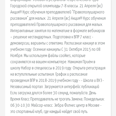
Городской открытой олимпиады 7-8 классы. 21 Апреля (вс)
Акция!!! Курс обучения преподавателей "Правополушарного
рисования" для малых. 21 Апреля (вс) Акция!!! Курс обучения
преподавателей Правополушарного рисования для малых.
Интерактивные занятия по математике в формате вебинаров
– решение нестандартных. Подготовка к ВПР 7 класс -
демоверсии, варианты с ответами. Расписание каникул в этом
учебном году: Осенние каникулы С 31 Октября 2015 по 08
Ноября. Мы используем файлы cookies, которые
сохраняются на вашем компьютере. Нажимая Приём в
школу Набор в спецклассы в 2019 году. Открыта регистрация
на вступительные испытания. График и расписание
проведения ВПР в 2018-2019 учебном году - - Школа и ВУЗ -
Независимый портал. Загружается интерфейс публикаций
Если загрузка длится более 30 секунд, пожалуйста. День
Время Класс Преподаватель не трогать Замена; Понедельник:
06.30-10.30: Майсор-класс. Зебра Фитнес центр в Москве -
это спортивный клуб, где каждый найдет свой путь.