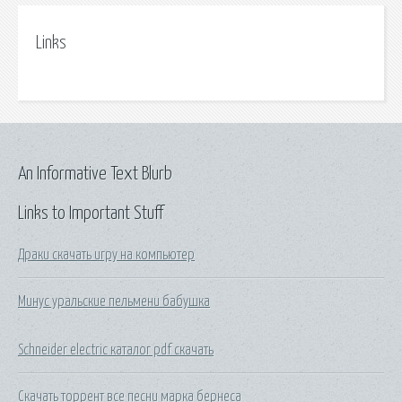
Links
An Informative Text Blurb
Links to Important Stuff
Драки скачать игру на компьютер
Минус уральские пельмени бабушка
Schneider electric каталог pdf скачать
Скачать торрент все песни марка бернеса