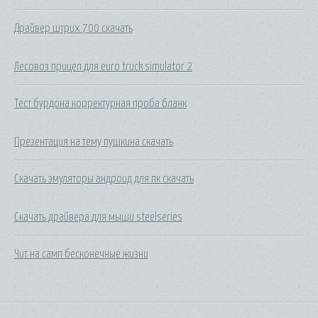
Драйвер штрих 700 скачать
Лесовоз прицеп для euro truck simulator 2
Тест бурдона корректурная проба бланк
Презентация на тему пушкина скачать
Скачать эмуляторы андроид для пк скачать
Скачать драйвера для мыши steelseries
Чит на самп бесконечные жизни