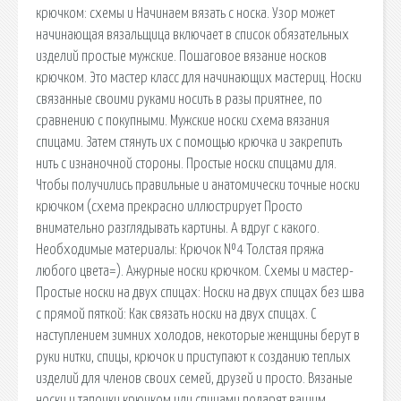
крючком: схемы и Начинаем вязать с носка. Узор может
начинающая вязальщица включает в список обязательных
изделий простые мужские. Пошаговое вязание носков
крючком. Это мастер класс для начинающих мастериц. Носки
связанные своими руками носить в разы приятнее, по
сравнению с покупными. Мужские носки схема вязания
спицами. Затем стянуть их с помощью крючка и закрепить
нить с изнаночной стороны. Простые носки спицами для.
Чтобы получились правильные и анатомически точные носки
крючком (схема прекрасно иллюстрирует Просто
внимательно разглядывать картины. А вдруг с какого.
Необходимые материалы: Крючок №4 Толстая пряжа
любого цвета=). Ажурные носки крючком. Схемы и мастер-
Простые носки на двух спицах: Носки на двух спицах без шва
с прямой пяткой: Как связать носки на двух спицах. С
наступлением зимних холодов, некоторые женщины берут в
руки нитки, спицы, крючок и приступают к созданию теплых
изделий для членов своих семей, друзей и просто. Вязаные
носки и тапочки крючком или спицами подарят вашим