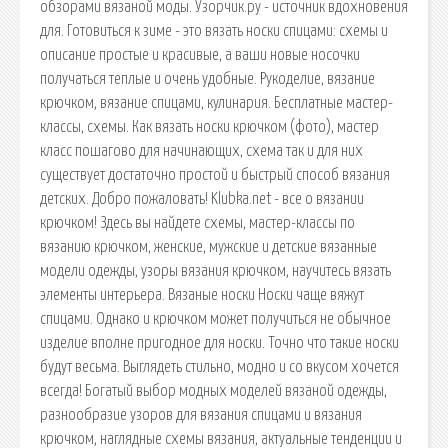
обзорами вязаной моды. Узорчик.ру - источник вдохновения
для. Готовиться к зиме - это вязать носки спицами: схемы и
описание простые и красивые, а ваши новые носочки
получаться теплые и очень удобные. Рукоделие, вязание
крючком, вязание спицами, кулинария. Бесплатные мастер-
классы, схемы. Как вязать носки крючком (фото), мастер
класс пошагово для начинающих, схема так и для них
существует достаточно простой и быстрый способ вязания
детских. Добро пожаловать! Klubka.net - все о вязании
крючком! Здесь вы найдете схемы, мастер-классы по
вязанию крючком, женские, мужские и детские вязанные
модели одежды, узоры вязания крючком, научитесь вязать
элементы интерьера. Вязаные носки Носки чаще вяжут
спицами. Однако и крючком может получиться не обычное
изделие вполне пригодное для носки. Точно что такие носки
будут весьма. Выглядеть стильно, модно и со вкусом хочется
всегда! Богатый выбор модных моделей вязаной одежды,
разнообразие узоров для вязания спицами и вязания
крючком, наглядные схемы вязания, актуальные тенденции и