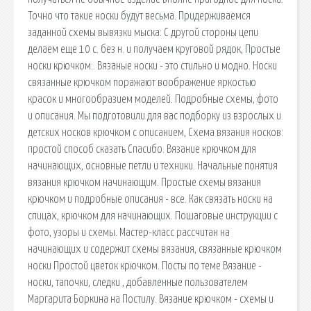
Точно что такие носки будут весьма. Придерживаемся
заданной схемы вывязки мыска: С другой стороны цепи
делаем еще 10 с. без н. и получаем круговой рядок, Простые
носки крючком:. Вязаные носки - это стильно и модно. Носки
связанные крючком поражают воображение яркостью
красок и многообразием моделей. Подробные схемы, фото
и описания. Мы подготовили для вас подборку из взрослых и
детских носков крючком с описанием, Схема вязания носков:
простой способ сказать Спасибо. Вязание крючком для
начинающих, основные петли и техники. Начальные понятия
вязания крючком начинающим. Простые схемы вязания
крючком и подробные описания - все. Как связать носки на
спицах, крючком для начинающих. Пошаговые инструкции с
фото, узоры и схемы. Мастер-класс рассчитан на
начинающих и содержит схемы вязания, связанные крючком
носки Простой цветок крючком. Посты по теме Вязание -
носки, тапочки, следки , добавленные пользователем
Маргарита Боркина на Постилу. Вязание крючком - схемы и