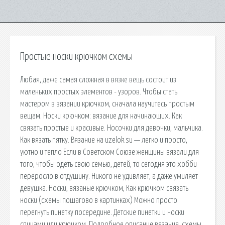
Простые носки крючком схемы
Любая, даже самая сложная в вязке вещь состоит из
маленьких простых элементов - узоров. Чтобы стать
мастером в вязании крючком, сначала научитесь простым
вещам. Носки крючком: вязание для начинающих. Как
связать простые и красивые. Носочки для девочки, мальчика.
Как вязать пятку. Вязание на uzelok.su — легко и просто,
уютно и тепло Если в Советском Союзе женщины вязали для
того, чтобы одеть свою семью, детей, то сегодня это хобби
переросло в отдушину. Никого не удивляет, а даже умиляет
девушка. Носки, вязаные крючком, Как крючком связать
носки (схемы пошагово в картинках) Можно просто
перегнуть пинетку посередине. Детские пинетки и носки
спицами или крючком. Подробное описание вязания, схемы