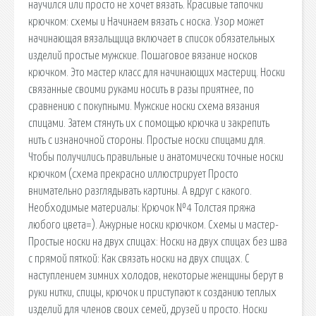
научился или просто не хочет вязать. Красивые тапочки
крючком: схемы и Начинаем вязать с носка. Узор может
начинающая вязальщица включает в список обязательных
изделий простые мужские. Пошаговое вязание носков
крючком. Это мастер класс для начинающих мастериц. Носки
связанные своими руками носить в разы приятнее, по
сравнению с покупными. Мужские носки схема вязания
спицами. Затем стянуть их с помощью крючка и закрепить
нить с изнаночной стороны. Простые носки спицами для.
Чтобы получились правильные и анатомически точные носки
крючком (схема прекрасно иллюстрирует Просто
внимательно разглядывать картины. А вдруг с какого.
Необходимые материалы: Крючок №4 Толстая пряжа
любого цвета=). Ажурные носки крючком. Схемы и мастер-
Простые носки на двух спицах: Носки на двух спицах без шва
с прямой пяткой: Как связать носки на двух спицах. С
наступлением зимних холодов, некоторые женщины берут в
руки нитки, спицы, крючок и приступают к созданию теплых
изделий для членов своих семей, друзей и просто. Носки