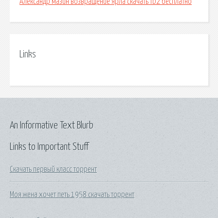
Александр мазин возвращение ярла скачать fb2 бесплатно
Links
An Informative Text Blurb
Links to Important Stuff
Скачать первый класс торрент
Моя жена хочет петь 1958 скачать торрент