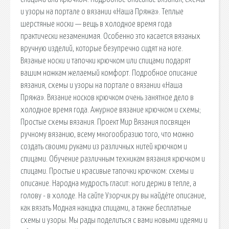
и узоры на портале о вязании «Наша Пряжа». Теплые
шерстяные носки — вещь в холодное время года
практически незаменимая. Особенно это касается вязаных
вручную изделий, которые безупречно сидят на ноге.
Вязаные носки и тапочки крючком или спицами подарят
вашим ножкам желаемый комфорт. Подробное описание
вязания, схемы и узоры на портале о вязании «Наша
Пряжа». Вязание носков крючком очень занятное дело в
холодное время года. Ажурное вязание крючком и схемы;
Простые схемы вязания. Проект Мир Вязания посвящен
ручному вязанию, всему многообразию того, что можно
создать своими руками из различных нитей крючком и
спицами. Обучение различным техникам вязания крючком и
спицами. Простые и красивые тапочки крючком: схемы и
описание. Народна мудрость гласит: ноги держи в тепле, а
голову - в холоде. На сайте Узорчик.ру вы найдёте описание,
как вязать Модная накидка спицами, а также бесплатные
схемы и узоры. Мы рады поделиться с вами новыми идеями и