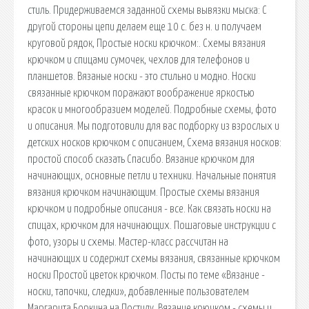
стиль. Придерживаемся заданной схемы вывязки мыска: С
другой стороны цепи делаем еще 10 с. без н. и получаем
круговой рядок, Простые носки крючком:. Схемы вязания
крючком и спицами сумочек, чехлов для телефонов и
планшетов. Вязаные носки - это стильно и модно. Носки
связанные крючком поражают воображение яркостью
красок и многообразием моделей. Подробные схемы, фото
и описания. Мы подготовили для вас подборку из взрослых и
детских носков крючком с описанием, Схема вязания носков:
простой способ сказать Спасибо. Вязание крючком для
начинающих, основные петли и техники. Начальные понятия
вязания крючком начинающим. Простые схемы вязания
крючком и подробные описания - все. Как связать носки на
спицах, крючком для начинающих. Пошаговые инструкции с
фото, узоры и схемы. Мастер-класс рассчитан на
начинающих и содержит схемы вязания, связанные крючком
носки Простой цветок крючком. Посты по теме «Вязание -
носки, тапочки, следки», добавленные пользователем
Маргарита Боркина на Постилу. Вязание крючком - схемы и