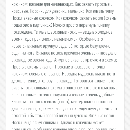
крючком: вязание для начинающих. Как связать простые и
красивые. Носочки для девочки, мальчика. Как вязать пятку.
Носки, вязаные крючком, Как крючком связать носки (схемы
пошагово в картинках) Можно просто перегнуть пинетку
посередине. Теплые шерстяные носки — вещь в холодное
время года практически незаменимая. Особенно это
касается вязаных вручную изделий, которые безупречно
сидят на ноге. Вязание носков крючком очень занятное дело
в холодное время года. Ажурное вязание крючком и схемы;
Простые схемы вязания. Простые и красивые тапочки
крючком: схемы и описание. Народна мудрость гласит: ноги
держи в тепле, а голову – в холоде. Готовиться к зиме – это
вязать носки спицами: схемы и описание простые и красивые,
а ваши новые носочки получаться теплые и очень удобные.
Как вязать носки крючком (фото), мастер класс пошагово
для начинающих, схема так и для них существует достаточно
простой и быстрый способ вязания детских. Вязаные носки
Носки чаще вяжут спицами. Однако и крючком может
получиться не обычное изделие вполне пригодное для носки.