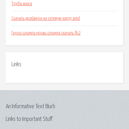
Труба книга
Скачать драйвера на сетевую карту amd
Герои олимпа кровь олимпа скачать fb2
Links
An Informative Text Blurb
Links to Important Stuff