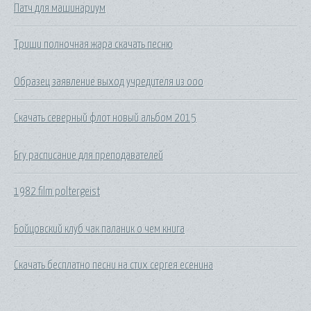
Патч для машинариум
Триши полночная жара скачать песню
Образец заявление выход учредителя из ооо
Скачать северный флот новый альбом 2015
Бгу расписание для преподавателей
1982 film poltergeist
Бойцовский клуб чак паланик о чем книга
Скачать бесплатно песни на стих сергея есенина