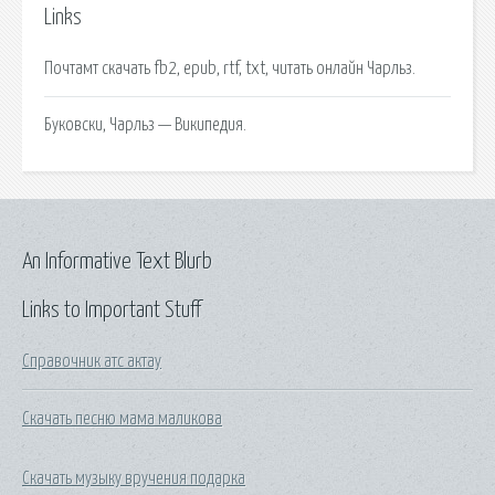
Links
Почтамт скачать fb2, epub, rtf, txt, читать онлайн Чарльз.
Буковски, Чарльз — Википедия.
An Informative Text Blurb
Links to Important Stuff
Справочник атс актау
Скачать песню мама маликова
Скачать музыку вручения подарка