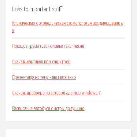
Links to Important Stuff
Клиническая ортопедическая стоматология иорданишвили а
к
Поющие трусы тазик оливье текст песни
Скачать картинки про сашу грей
Презентація на тему ніна матвієнко
Скачать драйвера на сетевой адаптер windows 7
Расписание автобуса с истры до тушино