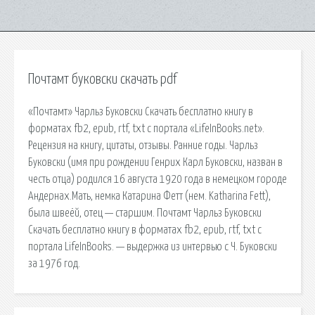
Почтамт буковски скачать pdf
«Почтамт» Чарльз Буковски Скачать бесплатно книгу в
форматах fb2, epub, rtf, txt с портала «LifeInBooks.net».
Рецензия на книгу, цитаты, отзывы. Ранние годы. Чарльз
Буковски (имя при рождении Генрих Карл Буковски, назван в
честь отца) родился 16 августа 1920 года в немецком городе
Андернах.Мать, немка Катарина Фетт (нем. Katharina Fett),
была швеёй, отец — старшим. Почтамт Чарльз Буковски
Скачать бесплатно книгу в форматах fb2, epub, rtf, txt с
портала LifeInBooks. — выдержка из интервью с Ч. Буковски
за 1976 год.