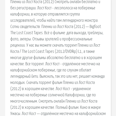
Пленки из Лост Коста (2012) Смотреть онлайн бесплатно и
без регистрации. Лост Кост - лесополоса на побережье
калифорнии, в которую отправляется группа
исследователей, чтобы найти там легендарного монстра.
Сотни свидетельств. Пленки из Лост Коста (2012) — Bigfoot:
The Lost Coast Tapes. Всё о фильме: дата выхода, трейлеры,
фото, актеры. Отзывы зрителей и профессиональные
рецензии. У нас вы можете скачать торрент Пленки из Лост
Коста / The Lost Coast Tapes (2012/DVDRip) L1, а также
многие другие фильмы абсолютно бесплатно и в хорошем
качестве. Все торрент. Лост Кост - отдалённое местечко на
калифорнийском побережье, где по слухам обитает
легендарный йети. Выяснить, так это или нет, решает команда
молодых. Скачать торрент фильм Пленки из Лост Коста
(2012) в хорошем качестве. Лост Кост - уединенное
местечко на побережье солнечной Калифорнии, где по
многочисленным. Смотреть онлайн Пленки из Лост Коста
(2012) в хорошем качестве. Полный фильм. Кино в жанре
Ужасы. Лост Кост — отдалённое местечко на калифорнийском