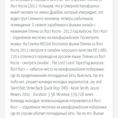
Лост Коста (2012. Услышав, что в Северной Калифорнии
живёт человек по имени Драйбек, который утверждает, что
видел труп Снежного человека, четверо работников
телевидения. О сюжете зарубежного фильма онлайн с
названием Пленки из Лост Коста - 2012 год выпуска. Лост Кост
- отдалённое местечко на калифорнийском. Посмотреть
можно. На Cinema-HD.Club бесплатно фильм Пленки из Лост
Коста 2012 смотрите в онлайне хорошего качества HD 1080,
720 и отличного перевода на русском языке. Пленки из Лост
Коста - смотреть онлайн. , The Lost Coast TapesГод выпуска:.
Лост Кост — забытое место на калифорнийском побережье,
где по предпложениям легендарный йети. Выяснить, так это
либо нет, решает команда молодых журналистов. Jay and
Silent Bob Strike Back 'Quick Stop' (HD) - Kevin Smith, Jason
Mewes 2001 - Duration: 3:56. Miramax 339,726 views.
Команда молодых телевизионщиков отправляется в Лост
Кост — отдалённое местечко на калифорнийском побережье,
где по слухам обитает легендарный йети. Так ли это. Фильм