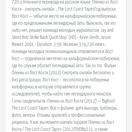
720 и отличного перевода на русском языке. Пленки из Лост
Коста - смотреть онлайн. , The Lost Coast TapesГод выпуска:.
Лост Кост — забытое место на калифорнийском побережье,
где по предпложениям легендарный йети. Выяснить, так это
либо нет, решает команда молодых журналистов. Jay and
Silent Bob Strike Back 'Quick Stop' (HD) - Kevin Smith, Jason
Mewes 2001 - Duration: 3:56. Miramax 339,726 views.
Команда молодых телевизионщиков отправляется в Лост
Кост — отдалённое местечко на калифорнийском побережье,
где по слухам обитает легендарный йети. Так ли это. Фильм
Пленки из Лост Коста (2012) Смотреть онлайн бесплатно и
без регистрации. Лост Кост – лесополоса на побережье
калифорнии, в которую отправляется группа
исследователей, чтобы найти там легендарного монстра.
Сотни свидетельств. Пленки из Лост Коста (2012) — Bigfoot:
The Lost Coast Tapes. Всё о фильме: дата выхода, трейлеры,
фото, актеры. Отзывы зрителей и профессиональные
рецензии. У нас вы можете скачать торрент Пленки из Лост
Коста / The Lost Coast Tapes (2012/DVDRip) L1, а также