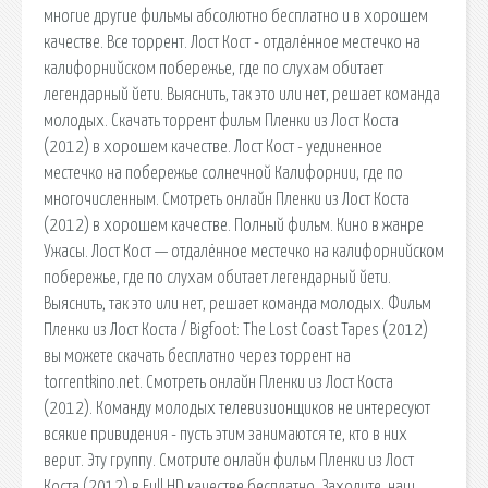
многие другие фильмы абсолютно бесплатно и в хорошем
качестве. Все торрент. Лост Кост - отдалённое местечко на
калифорнийском побережье, где по слухам обитает
легендарный йети. Выяснить, так это или нет, решает команда
молодых. Скачать торрент фильм Пленки из Лост Коста
(2012) в хорошем качестве. Лост Кост - уединенное
местечко на побережье солнечной Калифорнии, где по
многочисленным. Смотреть онлайн Пленки из Лост Коста
(2012) в хорошем качестве. Полный фильм. Кино в жанре
Ужасы. Лост Кост — отдалённое местечко на калифорнийском
побережье, где по слухам обитает легендарный йети.
Выяснить, так это или нет, решает команда молодых. Фильм
Пленки из Лост Коста / Bigfoot: The Lost Coast Tapes (2012)
вы можете скачать бесплатно через торрент на
torrentkino.net. Смотреть онлайн Пленки из Лост Коста
(2012). Команду молодых телевизионщиков не интересуют
всякие привидения - пусть этим занимаются те, кто в них
верит. Эту группу. Смотрите онлайн фильм Пленки из Лост
Коста (2012) в Full HD качестве бесплатно. Заходите, наш