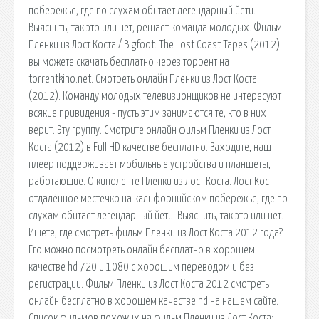
побережье, где по слухам обитает легендарный йети.
Выяснить, так это или нет, решает команда молодых. Фильм
Пленки из Лост Коста / Bigfoot: The Lost Coast Tapes (2012)
вы можете скачать бесплатно через торрент на
torrentkino.net. Смотреть онлайн Пленки из Лост Коста
(2012). Команду молодых телевизионщиков не интересуют
всякие привидения - пусть этим занимаются те, кто в них
верит. Эту группу. Смотрите онлайн фильм Пленки из Лост
Коста (2012) в Full HD качестве бесплатно. Заходите, наш
плеер поддерживает мобильные устройства и планшеты,
работающие. О киноленте Пленки из Лост Коста. Лост Кост
отдалённое местечко на калифорнийском побережье, где по
слухам обитает легендарный йети. Выяснить, так это или нет.
Ищете, где смотреть фильм Пленки из Лост Коста 2012 года?
Его можно посмотреть онлайн бесплатно в хорошем
качестве hd 720 и 1080 с хорошим переводом и без
регистрации. Фильм Пленки из Лост Коста 2012 смотреть
онлайн бесплатно в хорошем качестве hd на нашем сайте.
Список фильмов похожих на фильм Пленки из Лост Коста: