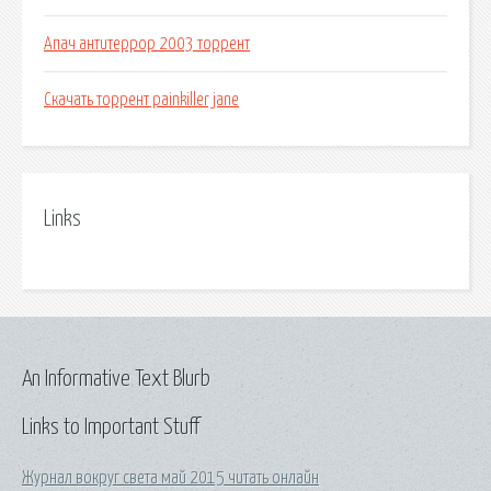
Апач антитеррор 2003 торрент
Скачать торрент painkiller jane
Links
An Informative Text Blurb
Links to Important Stuff
Журнал вокруг света май 2015 читать онлайн