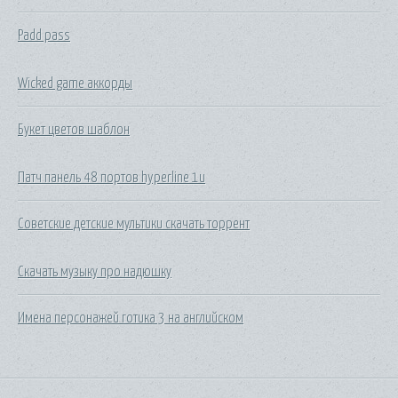
Padd pass
Wicked game аккорды
Букет цветов шаблон
Патч панель 48 портов hyperline 1u
Советские детские мультики скачать торрент
Скачать музыку про надюшку
Имена персонажей готика 3 на английском