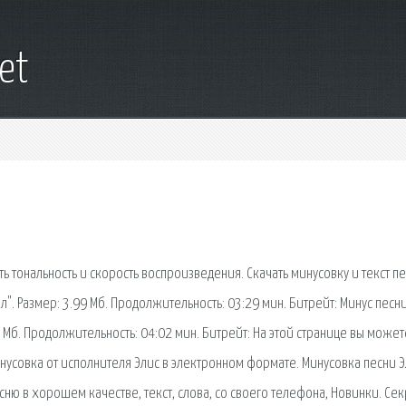
net
 тональность и скорость воспроизведения. Скачать минусовку и текст пе
". Размер: 3.99 Мб. Продолжительность: 03:29 мин. Битрейт: Минус песн
2 Мб. Продолжительность: 04:02 мин. Битрейт: На этой странице вы может
нусовка от исполнителя Элис в электронном формате. Минусовка песни 
ню в хорошем качестве, текст, слова, со своего телефона, Новинки. Секр