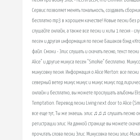
Песня про войну Элис - ПЕСНЯ ВСЕМ, КТО СЛУЖИЛ. Большая
Сервис позволяет менять тональность, создавать сборн
бесплатно mp3 в хорошем качестве! Новые песни без р
слушайте онлайн, а также все песни и хиты 1 песня - сл
песен и другая информация по песне Башаков бэнд «Кт
файл. Смоки - Элис слушать и скачать песню, текст песн
Alice" и другие минуса песен "Smokie" бесплатно. Минусов
минусовку песня. Информация о Alice Merton: все песни 
северный ветер минус минус и минус минус под лирически
онлайн и бесплатно, вы можете прослушать альбомы Elis : Ca
Temptation. Перевод песни Living next door to Alice (Sm
все еще тут, Ты же знаешь. элис ♫♫♫ слушать песню о
регистрации элис. На данной странице вы можете скача
прочитать слова песни Элис. Минусовка песни элис-Миха