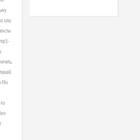
те!
зыку
ис или
тексты
 mp3-
s
качать,
слушай
 Elis
-то
без
е