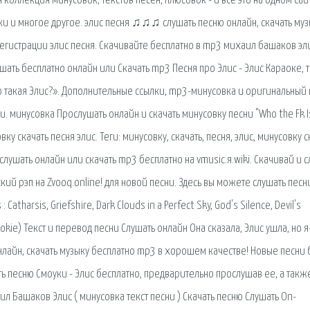
 коллекция минусовок, текстов песен, плюсовок - и всё это на одном сай
ики и многое другое. элис песня ♫♫♫ слушать песню онлайн, скачать му
егистрации элис песня. Скачивайте бесплатно в mp3 михаил башаков эл
ушать бесплатно онлайн или Скачать mp3 Песня про Элис - Элис Караоке, 
о такая Элис?». Дополнительные ссылки, mp3-минусовка и оригинальный
и и. минусовка Прослушать онлайн и скачать минусовку песни "Who the Fk I
ку скачать песня элис. Теги: минусовку, скачать, песня, элис, минусовку с
слушать онлайн или скачать mp3 бесплатно на vmusic.я.wiki. Скачивай и 
й рэп на Zvooq.online! для новой песни. Здесь вы можете слушать песни
tharsis, Griefshire, Dark Clouds in a Perfect Sky, God's Silence, Devil's
okie) Текст и перевод песни Слушать онлайн Она сказала, Элис ушла, но я
нлайн, скачать музыку бесплатно mp3 в хорошем качестве! Новые песни 
ть песню Смоуки - Элис бесплатно, предварительно прослушав ее, а такж
ил Башаков Элис ( минусовка текст песни ) Скачать песню Слушать On-