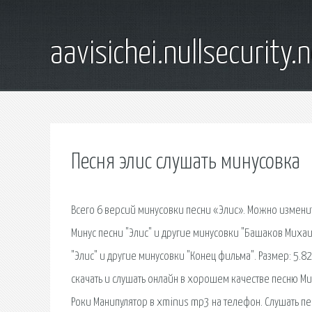
aavisichei.nullsecurity.
Песня элис слушать минусовка
Всего 6 версий минусовки песни «Элис». Можно изменить
Минус песни "Элис" и другие минусовки "Башаков Михаил
"Элис" и другие минусовки "Конец фильма". Размер: 5.8
скачать и слушать онлайн в хорошем качестве песню Ми
Роки Манипулятор в xminus mp3 на телефон. Слушать пес