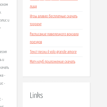
писком
лица
к.
Игры алавар бесплатные скачать
элис и
торрент
у
Расписание павелецкого вокзала
поездов
Текст песни il volo grande amore
песня
ь и
Матч клуб приложение скачать
качать
ка -
ис -
Links
 -