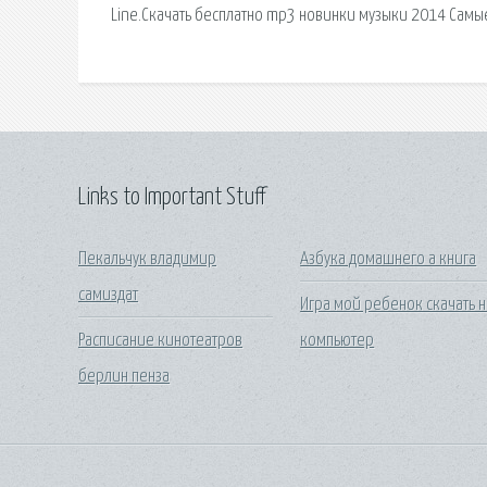
Line.Скачать бесплатно mp3 новинки музыки 2014 Самы
Links to Important Stuff
Пекальчук владимир
Азбука домашнего а книга
самиздат
Игра мой ребенок скачать н
Расписание кинотеатров
компьютер
берлин пенза