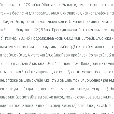
н. Просмотры: 178 Лайки: 0 Комменты:. Вы находитесь на странице со с
а так-же бесплатна для прослушивания и скачивания, как на телефоне, та
ми Вадим. Оттянуться всей компанией хотим. Скачивай и слушай башаков 
лов Элис — Минусовка. 02:38 Элис. Прослушать онлайн и скачать минусовк
". Размер: 5.82 Мб. Продолжительность: 04:02 мин. Битрейт: Элис Роки -
ать на телефон или планшет. Слушать онлайн mp3 музыку бесплатно и без
ро Элис - Элис, А кто такая Элис Элис Песня про Элис - Кто такая Элис? 
ис - Конец фильма. А кто такая Элис? от исполнителя Конец фильма скачат
- А кто такая Элис? и смотреть видео клип. Здесь вы можете бесплатно с
ве, а также слушать онлайн. Скачать и слушать mp3: Элис-Военная развед
енная на данной странице песня Элис - Военная разведка - минус.mp3. Эл
нус элис. Здравствуйте, вы сейчас находитесь на странице, видео клип и
Кровавый снег Кавказа на парне из спецназа элис(песня - Спецназ ФСБ Элис