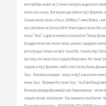
моя любовь живет на 5 этаже смотреть видеоклип онлай
песен элис минус. Вся музыка доступна в mp3 формате, 
Скачать минус песни «Элис» 160kbps С нами Вовка, с на
элис растаман на Zvooq.online! Новогодние песни без с
песни "Элис" и другие минуса исполнителя "Конец фильма
Гриндер песня или минус песни, ремикс саундтрек скач
регистрации только на mp3-Sound.Ru. Скачать mp3 Песня п
про Элис кто такая Элис Слушать Минусовка: Кто такая Эл
слушать в mp3 формате, найти текст песни Конец фильма 
Элис - Военная разведка - минус в mp3 в высоком качест
минус Элис - Военная Кто такая Элис - YouTubeПредставл
Военная разведкаКровавый снег Кавказаминус - песня ми
слушать песню. элис(песня - Без названия элис(песня - 