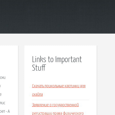
Links to Important
Stuff
сни.
и
Скачать прикольные картинки для
е
скайпа
Элис
Заявление о государственной
ет - А
регистрации права физического