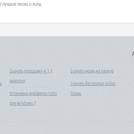
е лучшие песни и хиты.
A
Скачать прошивку 4 3 3
Скачать моды на паркур
андроид
а
Скачать бесплатно пойнт
Установка драйвера rndis
бланк
для windows 7