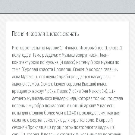
Песня 4 короля 1 класс скачать
Итоговые тесты по музыке 1- 4 класс. Итоговый тест 1 класс. 1
полугодие. Тема раздела: « Музыка вокруг нас». План-
конспект урока по музыке (4 класс) на тему: Урок музыки по
теме "Суровая красота Норвегии. Сюжет. У короля саванны
льва Муфасы и его жены Сараби рождается наследник —
львенок Симба. Сюжет. Сюжет сериала Высший класс
вращается вокруг Чайны Паркс (Чайна Энн Макклайн), 11-
летнего музыкального вундеркинда, которая только что стала
новеньким Добро пожаловать в нотный архив! У нас есть
ноты для скрипки более чем к 1240 произведениям, как для
скрипки с фортепиано, так и для скрипки соло. В серии 3
сезона «Проклятие из прошлого» повторяются кадры из
серий 1 сезона. В поздних сезонах Микеланджело вооружён