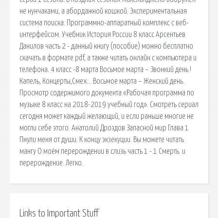
не нунчаками, а абордажной кошкой. Экспериментальная
система поиска. Программно-аппаратный комплекс с веб-
интерфейсом. Учебник История России 8 класс Арсентьев
Данилов часть 2 - данный книгу (пособие) можно бесплатно
скачать в формате pdf, а также читать онлайн с компьютера и
телефона. 4 класс -8 марта Восьмое марта – Звонкий день !
Капель, Концерты,Смех… Восьмое марта – Женский день.
Просмотр содержимого документа «Рабочая программа по
музыке 8 класс на 2018-2019 учебный год». Смотреть сериал
сегодня может каждый желающий, и если раньше многие не
могли себе этого. Анатолий Дроздов Запасной мир Глава 1
Пнули меня от души. К концу экзекуции. Вы можете читать
мангу О моём перерождении в слизь часть 1 - 1 Смерть. и
перерождение. Легко.
Links to Important Stuff