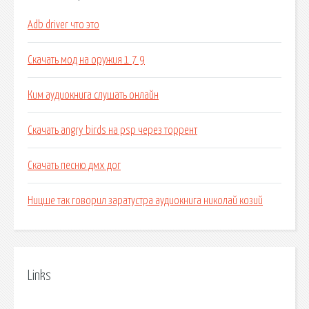
Adb driver что это
Скачать мод на оружия 1 7 9
Ким аудиокнига слушать онлайн
Скачать angry birds на psp через торрент
Скачать песню дмх дог
Ницше так говорил заратустра аудиокнига николай козий
Links