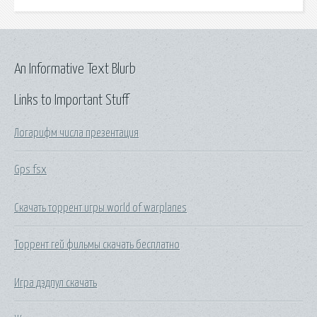
An Informative Text Blurb
Links to Important Stuff
Логарифм числа презентация
Gps fsx
Скачать торрент игры world of warplanes
Торрент гей фильмы скачать бесплатно
Игра дэдпул скачать