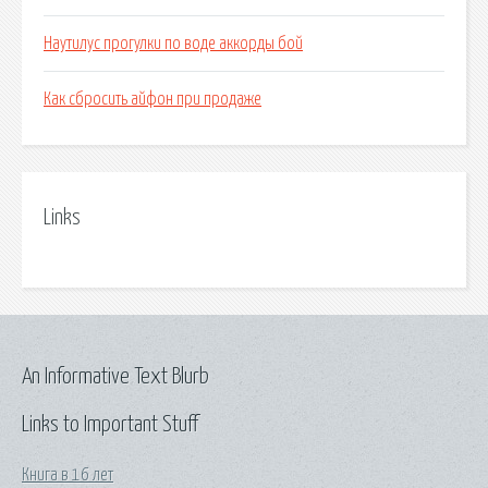
Наутилус прогулки по воде аккорды бой
Как сбросить айфон при продаже
Links
An Informative Text Blurb
Links to Important Stuff
Книга в 16 лет